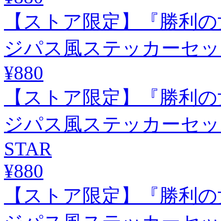
【ストア限定】『勝利の女
ジパス風ステッカーセッ
¥880
【ストア限定】『勝利の女
ジパス風ステッカーセット 
STAR
¥880
【ストア限定】『勝利の女