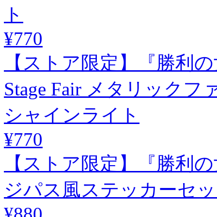
ト
¥770
【ストア限定】『勝利の女神：N
Stage Fair メタリッ
シャインライト
¥770
【ストア限定】『勝利の女
ジパス風ステッカーセッ
¥880