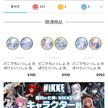
すべて
334
2
5
関連商品
どこでもいっしょ お
どこでもいっしょ お
どこでもいっしょ お
ばけといっしょ 缶バ
ばけといっしょ 缶バ
ばけといっしょ 缶バ
ッジセット <トロ 肝
ッジセット <トロ&
ッジセット <ソラ&
¥990
¥990
¥990
試しver.&スズキ>
リッキー>
ピエール>