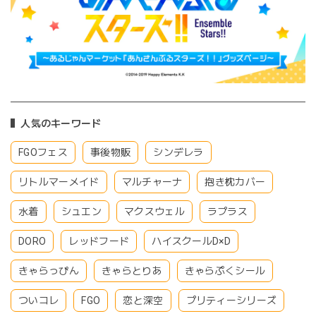
人気のキーワード
FGOフェス
事後物販
シンデレラ
リトルマーメイド
マルチャーナ
抱き枕カバー
水着
シュエン
マクスウェル
ラプラス
DORO
レッドフード
ハイスクールD×D
きゃらっぴん
きゃらとりあ
きゃらぷくシール
ついコレ
FGO
恋と深空
プリティーシリーズ