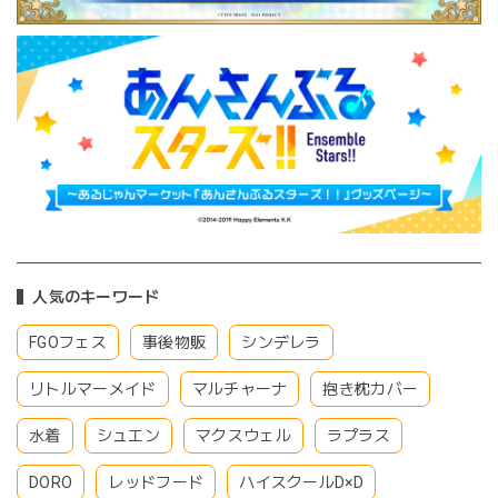
人気のキーワード
FGOフェス
事後物販
シンデレラ
リトルマーメイド
マルチャーナ
抱き枕カバー
水着
シュエン
マクスウェル
ラプラス
DORO
レッドフード
ハイスクールD×D