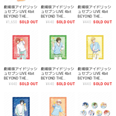
劇場版アイドリッシ
劇場版アイドリッシ
劇場版アイドリッシ
ュセブン LIVE 4bit
ュセブン LIVE 4bit
ュセブン LIVE 4bit
BEYOND THE
BEYOND THE
BEYOND THE
PERiOD アクリルス
PERiOD クリアファ
PERiOD クリアファ
¥1,650
SOLD OUT
¥440
SOLD OUT
¥440
SOLD OUT
タンド ザテレビジョ
イル ザテレビジョン
イル ザテレビジョン
ン 和泉三月
逢坂壮五
四葉環
劇場版アイドリッシ
劇場版アイドリッシ
劇場版アイドリッシ
ュセブン LIVE 4bit
ュセブン LIVE 4bit
ュセブン LIVE 4bit
BEYOND THE
BEYOND THE
BEYOND THE
PERiOD クリアファ
PERiOD クリアファ
PERiOD クリアファ
¥440
SOLD OUT
¥440
SOLD OUT
¥440
SOLD OUT
イル ザテレビジョン
イル ザテレビジョン
イル ザテレビジョン
七瀬陸
二階堂大和
六弥ナギ