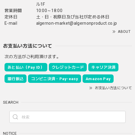
ル1F
営業時間
10:00～18:00
定休日
土・日・祝祭日及び当社が定める休日
E-mail
algernon-market@algernonproduct.co.jp
ABOUT
お支払い方法について
次の方法がご利用頂けます。
あと払い（Pay ID）
クレジットカード
キャリア決済
銀行振込
コンビニ決済・Pay-easy
Amazon Pay
お支払い方法について
SEARCH
NOTICE