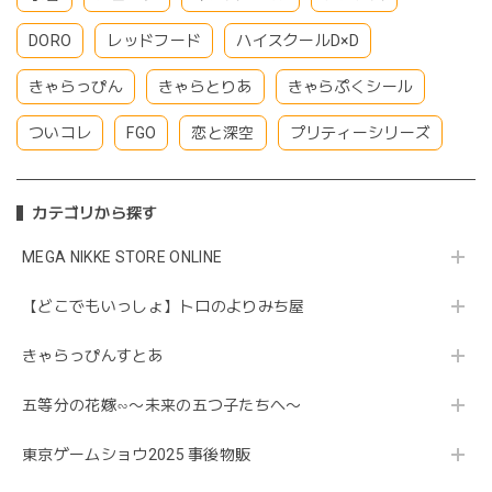
DORO
レッドフード
ハイスクールD×D
きゃらっぴん
きゃらとりあ
きゃらぷくシール
ついコレ
FGO
恋と深空
プリティーシリーズ
カテゴリから探す
MEGA NIKKE STORE ONLINE
【どこでもいっしょ】トロのよりみち屋
きゃらっぴんすとあ
五等分の花嫁∽〜未来の五つ子たちへ〜
東京ゲームショウ2025 事後物販