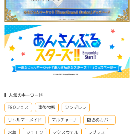
人気のキーワード
FGOフェス
事後物販
シンデレラ
リトルマーメイド
マルチャーナ
抱き枕カバー
水着
シュエン
マクスウェル
ラプラス