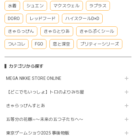
水着
シュエン
マクスウェル
ラプラス
DORO
レッドフード
ハイスクールD×D
きゃらっぴん
きゃらとりあ
きゃらぷくシール
ついコレ
FGO
恋と深空
プリティーシリーズ
カテゴリから探す
MEGA NIKKE STORE ONLINE
【どこでもいっしょ】トロのよりみち屋
きゃらっぴんすとあ
五等分の花嫁∽〜未来の五つ子たちへ〜
東京ゲームショウ2025 事後物販