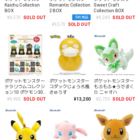
Kaichu Collection
Romantic Collection
Sweet Craft
BOX
2 BOX
Collection BOX
¥9,570
SOLD OUT
¥9,240
SOLD OUT
予約商品
¥9,570
SOLD OUT
ポケットモンスター
ポケットモンスター
ポケットモンスター
テラリウムコレクシ
コダックじょうろ風
もふもふ★うでまく
ョン10 ポケモン30
きゅうす
ら ニャオハ
周年記念ver. BOX
¥9,900
SOLD OUT
¥13,200
¥2,750
SOLD OUT