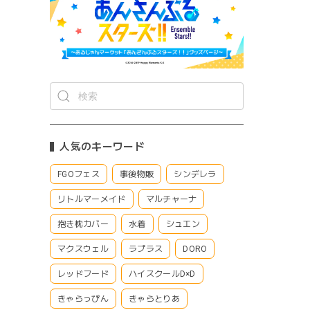
人気のキーワード
FGOフェス
事後物販
シンデレラ
リトルマーメイド
マルチャーナ
抱き枕カバー
水着
シュエン
マクスウェル
ラプラス
DORO
レッドフード
ハイスクールD×D
きゃらっぴん
きゃらとりあ