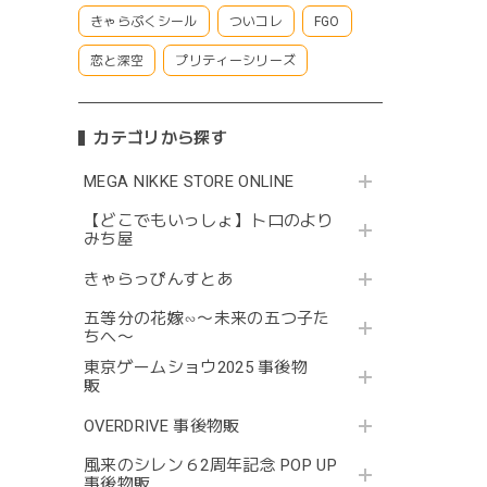
きゃらぷくシール
ついコレ
FGO
恋と深空
プリティーシリーズ
カテゴリから探す
MEGA NIKKE STORE ONLINE
【どこでもいっしょ】トロのより
みち屋
きゃらっぴんすとあ
五等分の花嫁∽〜未来の五つ子た
ちへ〜
東京ゲームショウ2025 事後物
販
OVERDRIVE 事後物販
風来のシレン６2周年記念 POP UP
事後物販