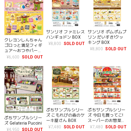
サンリオ ファミレス
サンリオ ポムポムプ
ハンギョドン BOX
リン だいすき!クッ
クレヨンしんちゃん
キング BOX
¥8,800
SOLD OUT
ゴロっと満足フィギ
¥8,800
SOLD OUT
ュア〜おつやパーテ
ィーだゾ〜 BOX
¥6,600
SOLD OUT
ぷちサンプルシリー
ぷちサンプルシリー
ズ こもれびの森のケ
ズ 今日も買ってこ!
ぷちサンプルシリー
ーキ屋さん BOX
スーパーのお惣菜
ズ Gelateria Puccini
BOX
¥7,480
SOLD OUT
¥7,480
SOLD OUT
¥4,950
SOLD OUT