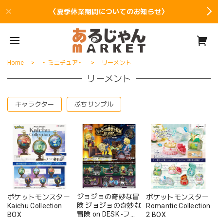
〈夏季休業期間についてのお知らせ〉
Home
～ミニチュア～
リーメント
リーメント
キャラクター
ぷちサンプル
ジョジョの奇妙な冒
ポケットモンスター
ポケットモンスター
険 ジョジョの奇妙な
Kaichu Collection
Romantic Collection
冒険 on DESK -ファ
BOX
2 BOX