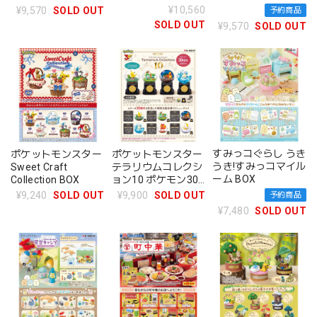
ントム ブラッド・戦
¥10,560
¥9,570
SOLD OUT
予約商品
闘潮流- BOX
SOLD OUT
¥9,570
SOLD OUT
すみっコぐらし うき
ポケットモンスター
ポケットモンスター
うき!すみっコマイル
テラリウムコレクシ
Sweet Craft
ーム BOX
ョン10 ポケモン30
Collection BOX
周年記念ver. BOX
¥9,900
SOLD OUT
¥9,240
SOLD OUT
予約商品
¥7,480
SOLD OUT