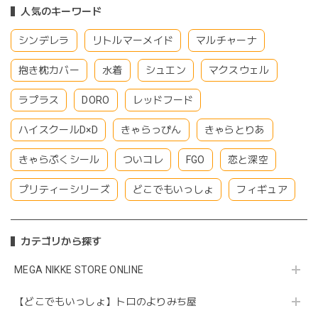
人気のキーワード
シンデレラ
リトルマーメイド
マルチャーナ
抱き枕カバー
水着
シュエン
マクスウェル
ラプラス
DORO
レッドフード
ハイスクールD×D
きゃらっぴん
きゃらとりあ
きゃらぷくシール
ついコレ
FGO
恋と深空
プリティーシリーズ
どこでもいっしょ
フィギュア
カテゴリから探す
MEGA NIKKE STORE ONLINE
【どこでもいっしょ】トロのよりみち屋