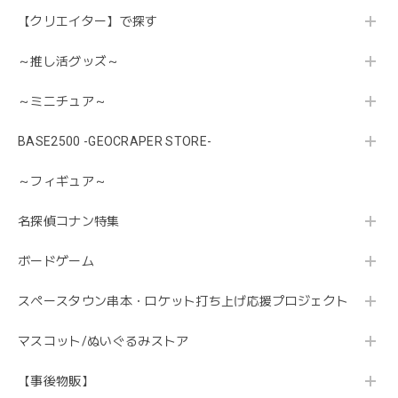
【クリエイター】で探す
～推し活グッズ～
～ミニチュア～
BASE2500 -GEOCRAPER STORE-
～フィギュア～
名探偵コナン特集
ボードゲーム
スペースタウン串本・ロケット打ち上げ応援プロジェクト
マスコット/ぬいぐるみストア
【事後物販】