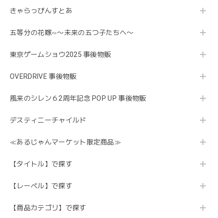
きゃらっぴんすとあ
五等分の花嫁∽〜未来の五つ子たちへ〜
東京ゲームショウ2025 事後物販
OVERDRIVE 事後物販
風来のシレン６2周年記念 POP UP 事後物販
デスティニーチャイルド
≪あるじゃんマーケット限定商品≫
【タイトル】で探す
【レーベル】で探す
【商品カテゴリ】で探す