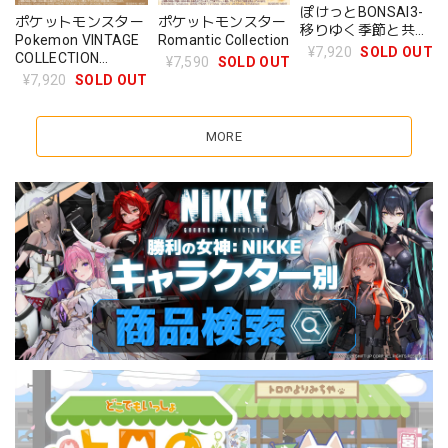
ぽけっとBONSAI3-
ポケットモンスター
ポケットモンスター
移りゆく季節と共
Romantic Collection
Pokemon VINTAGE
に- BOX
¥7,920
SOLD OUT
COLLECTION
¥7,590
SOLD OUT
Type:Steel
¥7,920
SOLD OUT
MORE