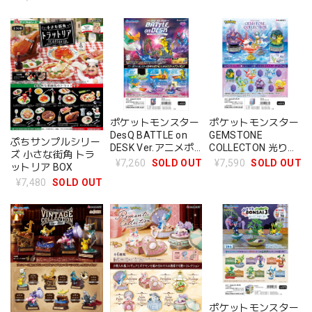
ポケットモンスター
ポケットモンスター
DesQ BATTLE on
GEMSTONE
ぷちサンプルシリー
DESK Ver.アニメポ
COLLECTON 光り輝
ズ 小さな街角 トラ
ケットモンスター
くしんぴのキセキ
¥7,260
SOLD OUT
¥7,590
SOLD OUT
ットリア BOX
BOX
BOX
¥7,480
SOLD OUT
ポケットモンスター