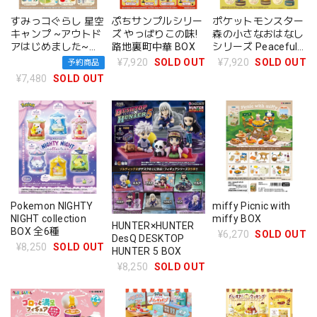
すみっコぐらし 星空
ぷちサンプルシリー
ポケットモンスター
キャンプ ~アウトド
ズ やっぱりこの味!
森の小さなおはなし
アはじめました~
路地裏町中華 BOX
シリーズ Peaceful
BOX
Moments! BOX 全6
¥7,920
SOLD OUT
¥7,920
SOLD OUT
予約商品
種
¥7,480
SOLD OUT
Pokemon NIGHTY
miffy Picnic with
NIGHT collection
miffy BOX
HUNTER×HUNTER
BOX 全6種
¥6,270
SOLD OUT
DesQ DESKTOP
¥8,250
SOLD OUT
HUNTER 5 BOX
¥8,250
SOLD OUT