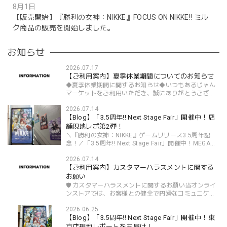
8月1日
【販売開始】『勝利の女神：NIKKE』FOCUS ON NIKKE!! ミル
ク商品の販売を開始しました。
お知らせ
2026.07.17
【ご利用案内】夏季休業期間についてのお知らせ
◆夏季休業期間に関するお知らせ◆いつもあるじゃん
マーケットをご利用いただき、誠にありがとうござい
ます。当ストアは誠に勝手ながら、下記の期間を夏季
2026.07.14
休業期間とさせていただきます。【休業期間】
【Blog】「3.5周年!! Next Stage Fair」開催中！店
*************...
舗現地レポ第2弾！
＼『勝利の女神：NIKKE』ゲームリリース3.5周年記
念！／「3.5周年!! Next Stage Fair」開催中！MEGA
NIKKE STORE東京店 現地レポ第2弾！ただ今、MEGA
2026.07.14
NIKKE STORE では「3.5周年‼ Next Stage Fair」を開
【ご利用案内】カスタマーハラスメントに関する
催中！！...
お願い
🛡️ カスタマーハラスメントに関するお願い当オンライ
ンストアでは、お客様との健全で円滑なコミュニケー
ションを大切にしております。すべてのお客様に安心
2026.06.25
してサービスをご利用いただくため、以下の行為につ
【Blog】「3.5周年!! Next Stage Fair」開催中！東
いて...
京店現地レポートをお届け！