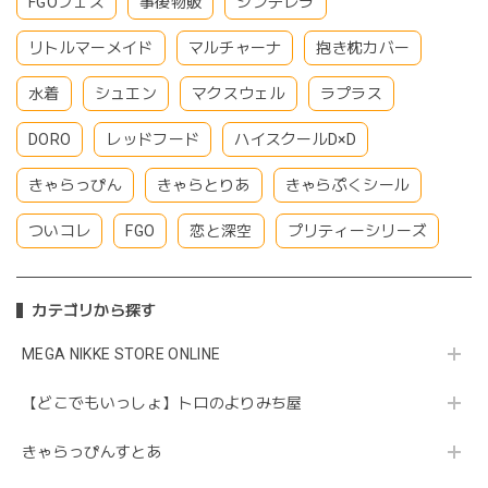
FGOフェス
事後物販
シンデレラ
リトルマーメイド
マルチャーナ
抱き枕カバー
水着
シュエン
マクスウェル
ラプラス
DORO
レッドフード
ハイスクールD×D
きゃらっぴん
きゃらとりあ
きゃらぷくシール
ついコレ
FGO
恋と深空
プリティーシリーズ
カテゴリから探す
MEGA NIKKE STORE ONLINE
【どこでもいっしょ】トロのよりみち屋
きゃらっぴんすとあ