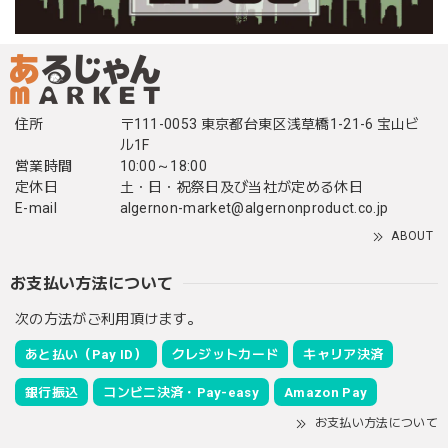
住所
〒111-0053 東京都台東区浅草橋1-21-6 宝山ビ
ル1F
営業時間
10:00～18:00
定休日
土・日・祝祭日及び当社が定める休日
E-mail
algernon-market@algernonproduct.co.jp
ABOUT
お支払い方法について
次の方法がご利用頂けます。
あと払い（Pay ID）
クレジットカード
キャリア決済
銀行振込
コンビニ決済・Pay-easy
Amazon Pay
お支払い方法について