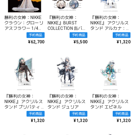
勝利の女神：NIKKE
『勝利の女神：
『勝利の女神：
クラウン：グローリ
NIKKE』BURST
NIKKE』 アクリルス
アスフラワー 1/4完
COLLECTION 缶バッ
タンド アルカナ：フ
成品フィギュア
ジ Vol.9 BOX 全10種
ォーチュンメイト
予約商品
予約商品
予約商品
¥62,700
¥5,500
¥1,320
『勝利の女神：
『勝利の女神：
『勝利の女神：
NIKKE』 アクリルス
NIKKE』 アクリルス
NIKKE』 アクリルス
タンド プリバティ -
タンド ジュリア
タンド エピネル
シャープレッスン
予約商品
予約商品
予約商品
¥1,320
¥1,320
¥1,320