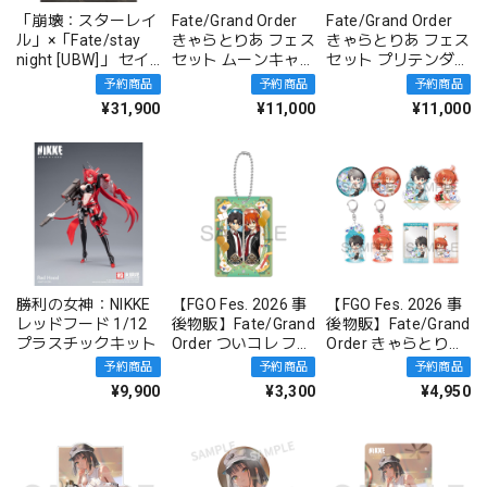
「崩壊：スターレイ
Fate/Grand Order
Fate/Grand Order
ル」×「Fate/stay
きゃらとりあ フェス
きゃらとりあ フェス
night [UBW]」 セイ
セット ムーンキャン
セット プリテンダ
バー 1/7 完成品フ
サー/BBドバイ
ー/オベロン〔不機
予約商品
予約商品
予約商品
ィギュア
嫌サマー・オベロ
¥31,900
¥11,000
¥11,000
ン〕
勝利の女神：NIKKE
【FGO Fes. 2026 事
【FGO Fes. 2026 事
レッドフード 1/12
後物販】Fate/Grand
後物販】Fate/Grand
プラスチックキット
Order ついコレ フェ
Order きゃらとりあ
スセット
サマストver. フェス
予約商品
予約商品
予約商品
セット
¥9,900
¥3,300
¥4,950