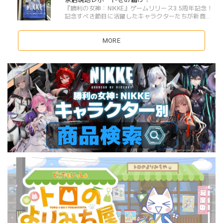
『勝利の女神：NIKKE』ゲームリリース3.5周年記念！
記念すべき節目に活躍したキャラクターたちが新商品
で登場するフェアがスタート！！MEGA NIKKE STORE
では、ただ今「3.5周年‼ Next Stage Fair」を開催中📢
ˎˊ-...
MORE