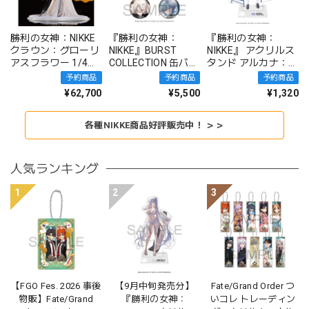
勝利の女神：NIKKE
『勝利の女神：
『勝利の女神：
クラウン：グローリ
NIKKE』BURST
NIKKE』 アクリルス
アスフラワー 1/4完
COLLECTION 缶バッ
タンド アルカナ：フ
成品フィギュア
ジ Vol.9 BOX 全10種
ォーチュンメイト
予約商品
予約商品
予約商品
¥62,700
¥5,500
¥1,320
各種NIKKE商品好評販売中！ ＞＞
人気ランキング
1
2
3
【FGO Fes. 2026 事後
【9月中旬発売分】
Fate/Grand Order つ
物販】Fate/Grand
『勝利の女神：
いコレ トレーディン