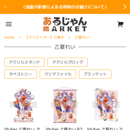
〈地震の影響によるお荷物のお届けについて〉
Home
【クリエイター】で探す
乙夏れい
乙夏れい
アクリルスタンド
アクリルブロック
タペストリー
クリアファイル
ブランケット
Vtuber 乙夏れい ア
Vtuber 乙夏れい B2
Vtuber 乙夏れい ア