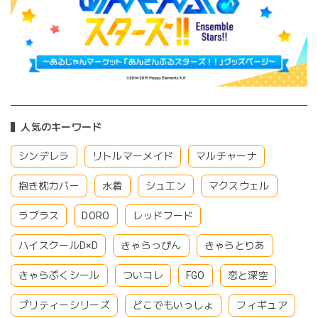
人気のキーワード
シンデレラ
リトルマーメイド
マルチャーナ
抱き枕カバー
水着
シュエン
マクスウェル
ラプラス
DORO
レッドフード
ハイスクールD×D
きゃらっぴん
きゃらとりあ
きゃらぷくシール
ついコレ
FGO
恋と深空
プリティーシリーズ
どこでもいっしょ
フィギュア