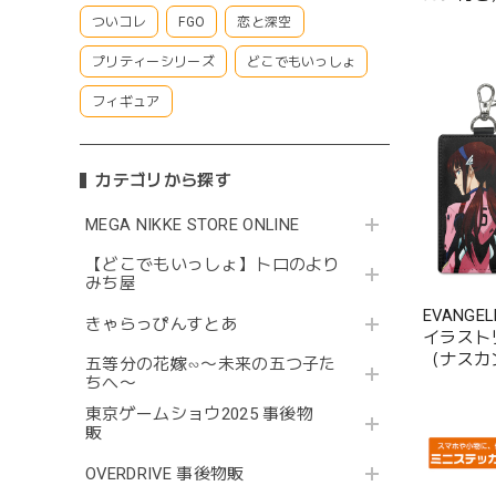
ついコレ
FGO
恋と深空
プリティーシリーズ
どこでもいっしょ
フィギュア
カテゴリから探す
MEGA NIKKE STORE ONLINE
【どこでもいっしょ】トロのより
みち屋
EVANG
きゃらっぴんすとあ
イラスト
（ナスカ
五等分の花嫁∽〜未来の五つ子た
ちへ〜
東京ゲームショウ2025 事後物
販
OVERDRIVE 事後物販