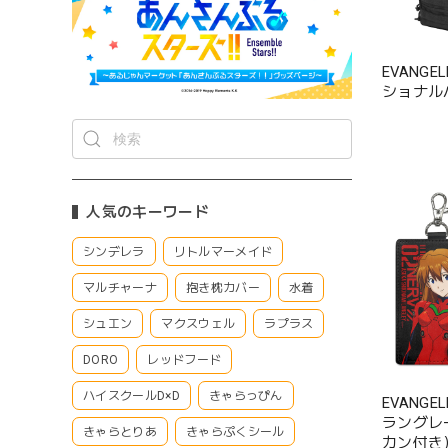
EVANGE
ショナルバ
人気のキーワード
シンデレラ
リトルマーメイド
マルチャーナ
抱き枕カバー
水着
シュエン
マクスウェル
ラプラス
DORO
レッドフード
ハイスクールD×D
きゃらっぴん
EVANG
ラングレ
きゃらとりあ
きゃらぷくシール
カン付き