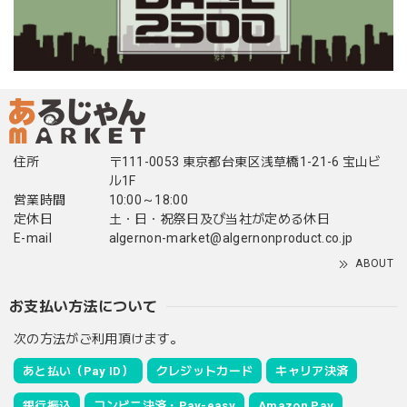
住所
〒111-0053 東京都台東区浅草橋1-21-6 宝山ビ
ル1F
営業時間
10:00～18:00
定休日
土・日・祝祭日及び当社が定める休日
E-mail
algernon-market@algernonproduct.co.jp
ABOUT
お支払い方法について
次の方法がご利用頂けます。
あと払い（Pay ID）
クレジットカード
キャリア決済
銀行振込
コンビニ決済・Pay-easy
Amazon Pay