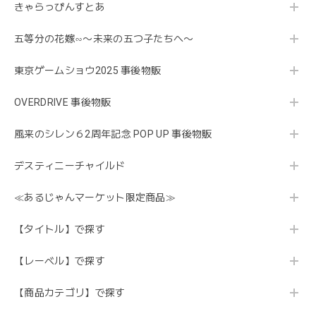
きゃらっぴんすとあ
五等分の花嫁∽〜未来の五つ子たちへ〜
東京ゲームショウ2025 事後物販
OVERDRIVE 事後物販
風来のシレン６2周年記念 POP UP 事後物販
デスティニーチャイルド
≪あるじゃんマーケット限定商品≫
【タイトル】で探す
【レーベル】で探す
【商品カテゴリ】で探す