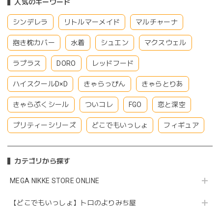
人気のキーワード
シンデレラ
リトルマーメイド
マルチャーナ
抱き枕カバー
水着
シュエン
マクスウェル
ラプラス
DORO
レッドフード
ハイスクールD×D
きゃらっぴん
きゃらとりあ
きゃらぷくシール
ついコレ
FGO
恋と深空
プリティーシリーズ
どこでもいっしょ
フィギュア
カテゴリから探す
MEGA NIKKE STORE ONLINE
【どこでもいっしょ】トロのよりみち屋