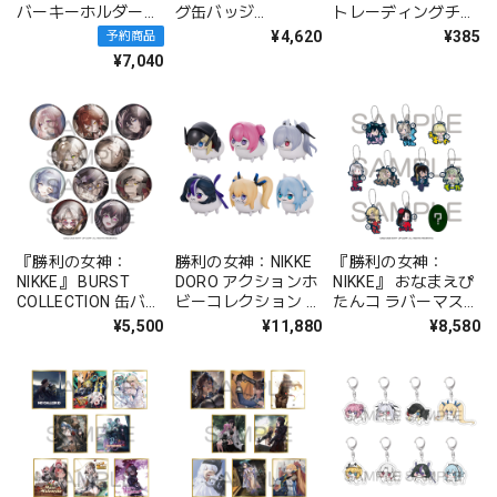
バーキーホルダー
グ缶バッジ
トレーディングチケ
Vol.1 BOX 全8種
COUNTERS BOX 全
ットホルダー
¥4,620
¥385
予約商品
6種
(SWEET VALENTINE
¥7,040
FAIR)
『勝利の女神：
勝利の女神：NIKKE
『勝利の女神：
NIKKE』 BURST
DORO アクションホ
NIKKE』 おなまえぴ
COLLECTION 缶バッ
ビーコレクション ユ
たんコ ラバーマスコ
ジ Vol.7 BOX 全10種
ラユラ森 BOX
ット Vol.5 BOX 全10
¥5,500
¥11,880
¥8,580
種