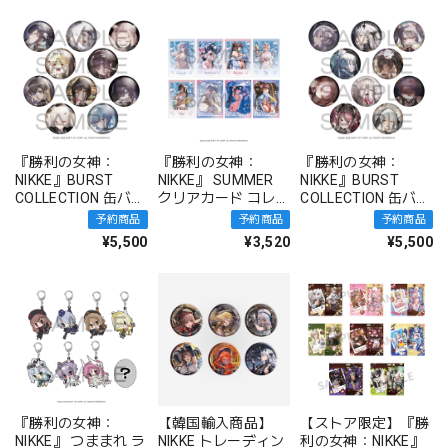
『勝利の女神：
『勝利の女神：
『勝利の女神：
NIKKE』BURST
NIKKE』 SUMMER
NIKKE』BURST
COLLECTION 缶バッ
クリアカード コレク
COLLECTION 缶バッ
ジ Vol.9 BOX 全10種
ション BOX
ジ Vol.8 BOX 全10種
予約商品
予約商品
予約商品
¥5,500
¥3,520
¥5,500
『勝利の女神：
【韓国輸入商品】
【ストア限定】『勝
NIKKE』 つままれ ラ
NIKKE トレーディン
利の女神：NIKKE』