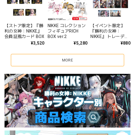
【ストア限定】『勝
NIKKE コレクション
【イベント限定】
利の女神：NIKKE』
フィギュアRICH
『勝利の女神：
会員証風カード BOX
BOX ver.2
NIKKE』 トレーディ
ングポスター 全12
¥3,520
¥5,280
¥880
種
MORE