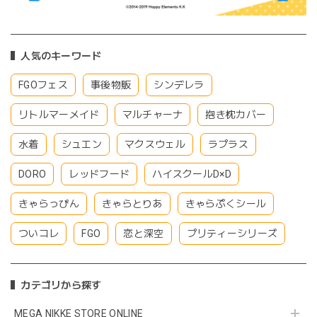
人気のキーワード
FGOフェス
事後物販
シンデレラ
リトルマーメイド
マルチャーナ
抱き枕カバー
水着
シュエン
マクスウェル
ラプラス
DORO
レッドフード
ハイスクールD×D
きゃらっぴん
きゃらとりあ
きゃらぷくシール
ついコレ
FGO
恋と深空
プリティーシリーズ
カテゴリから探す
MEGA NIKKE STORE ONLINE