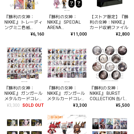
『勝利の女神：
『勝利の女神：
【ストア限定】『勝
NIKKE』 トレーディ
NIKKE』 SPECIAL
利の女神：NIKKE』
ングミニ色紙
ARENA
カード収納ファイル
BOX（NIKKE in 京
COLLECTION Vol.1
¥6,160
¥11,000
¥2,800
都 はんなりスタン
BOX 全10種
プ回遊旅）
『勝利の女神：
『勝利の女神：
『勝利の女神：
NIKKE』 ガンガール
NIKKE』 ガンガール
NIKKE』 BURST
メタルカードコレク
メタルカードコレク
COLLECTION 缶バッ
ション Vol.3 BOX
ション Vol.1 BOX
ジ Vol.5 BOX 全10種
¥3,300
SOLD OUT
¥3,300
¥5,500