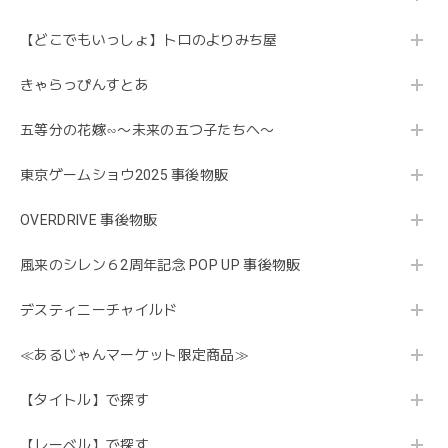
【どこでもいっしょ】トロのよりみち屋
きゃらっぴんすとあ
五等分の花嫁∽〜未来の五つ子たちへ〜
東京ゲームショウ2025 事後物販
OVERDRIVE 事後物販
風来のシレン６2周年記念 POP UP 事後物販
デスティニーチャイルド
≪あるじゃんマーケット限定商品≫
【タイトル】で探す
【レーベル】で探す