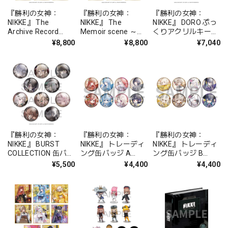
『勝利の女神：
『勝利の女神：
『勝利の女神：
NIKKE』 The
NIKKE』 The
NIKKE』 DORO ぷっ
Archive Record
Memoir scene ～
くりアクリルキーホ
vol.1 アクリルクリ
chapter.00-14～ ア
ルダー BOX 全8種
¥8,800
¥8,800
¥7,040
ア色紙 BOX 全8種
クリルクリア色紙
BOX 全8種
『勝利の女神：
『勝利の女神：
『勝利の女神：
NIKKE』 BURST
NIKKE』 トレーディ
NIKKE』 トレーディ
COLLECTION 缶バッ
ング缶バッジ A
ング缶バッジ B
ジ Vol.6 BOX 全10種
BOX（NIKKE in 京
BOX（NIKKE in 京
¥5,500
¥4,400
¥4,400
都 はんなりスタン
都 はんなりスタン
プ回遊旅）
プ回遊旅）