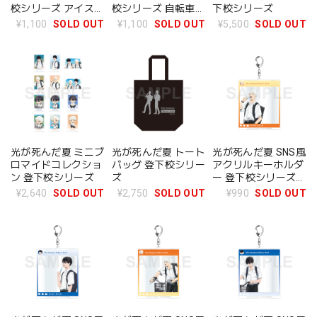
校シリーズ アイス買
校シリーズ 自転車通
下校シリーズ
い食い ver.
学 ver.
¥1,100
SOLD OUT
¥1,100
SOLD OUT
¥5,500
SOLD OUT
光が死んだ夏 ミニブ
光が死んだ夏 トート
光が死んだ夏 SNS風
ロマイドコレクショ
バッグ 登下校シリー
アクリルキーホルダ
ン 登下校シリーズ
ズ
ー 登下校シリーズ
アイス買い食い ver.
¥2,640
SOLD OUT
¥2,750
SOLD OUT
¥990
SOLD OUT
ヒカル