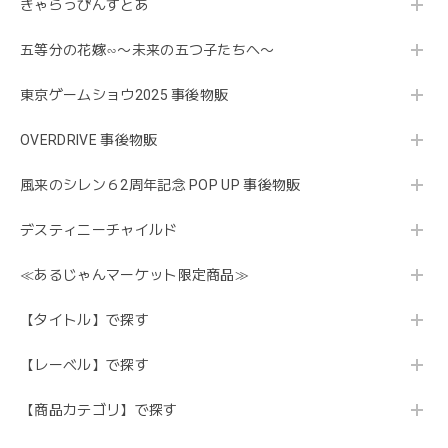
きゃらっぴんすとあ
五等分の花嫁∽〜未来の五つ子たちへ〜
東京ゲームショウ2025 事後物販
OVERDRIVE 事後物販
風来のシレン６2周年記念 POP UP 事後物販
デスティニーチャイルド
≪あるじゃんマーケット限定商品≫
【タイトル】で探す
【レーベル】で探す
【商品カテゴリ】で探す