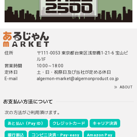
住所
〒111-0053 東京都台東区浅草橋1-21-6 宝山ビ
ル1F
営業時間
10:00～18:00
定休日
土・日・祝祭日及び当社が定める休日
E-mail
algernon-market@algernonproduct.co.jp
ABOUT
お支払い方法について
次の方法がご利用頂けます。
あと払い（Pay ID）
クレジットカード
キャリア決済
銀行振込
コンビニ決済・Pay-easy
Amazon Pay