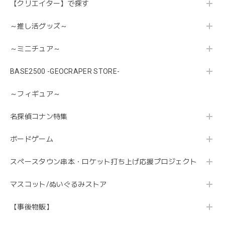
【クリエイター】で探す
～推し活グッズ～
～ミニチュア～
BASE2500 -GEOCRAPER STORE-
～フィギュア～
名探偵コナン特集
ボードゲーム
スペースタウン串本・ロケット打ち上げ応援プロジェクト
マスコット/ぬいぐるみストア
【事後物販】