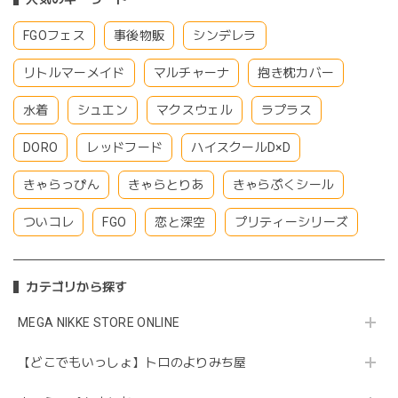
FGOフェス
事後物販
シンデレラ
リトルマーメイド
マルチャーナ
抱き枕カバー
水着
シュエン
マクスウェル
ラプラス
DORO
レッドフード
ハイスクールD×D
きゃらっぴん
きゃらとりあ
きゃらぷくシール
ついコレ
FGO
恋と深空
プリティーシリーズ
カテゴリから探す
MEGA NIKKE STORE ONLINE
【どこでもいっしょ】トロのよりみち屋