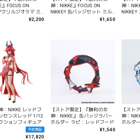
E』FOCUS ON
神：NIKKE』FOCUS ON
神：NIK
! アクリルジオラマ ミ
NIKKE!! 缶バッジセット ミル
NIKKE
ク
¥2,200
¥1,650
：NIKKE レッドフ
【ストア限定】『勝利の女
【スト
ナンセンスレッド 1/12
神：NIKKE』 缶バッジラバー
神：NI
クションフィギュア
ホルダー ラピ：レッドフード
ホルダー
¥1,540
予約商品
¥17,820