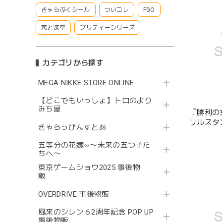
きゃらぷくシール
ついコレ
FGO
恋と深空
プリティーシリーズ
カテゴリから探す
MEGA NIKKE STORE ONLINE
【どこでもいっしょ】トロのより
みち屋
『勝利の女
リルスタ
きゃらっぴんすとあ
五等分の花嫁∽〜未来の五つ子た
ちへ〜
東京ゲームショウ2025 事後物
販
OVERDRIVE 事後物販
風来のシレン６2周年記念 POP UP
事後物販