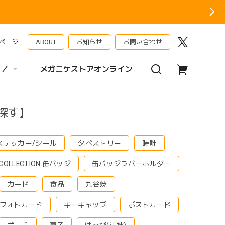
ページ
ABOUT
お知らせ
お問い合わせ
 ／
メガニケストアオンライン
探す】
ステッカー/シール
タペストリー
時計
 COLLECTION 缶バッジ
缶バッジラバーホルダー
カード
食品
九谷焼
フォトカード
キーキャップ
ポストカード