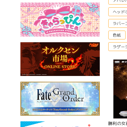
アパレ
ヘッド
ラバー
色紙
ラゲー
勝利の女神