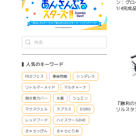
ン：グロ
1/4完
人気のキーワード
FGOフェス
事後物販
シンデレラ
リトルマーメイド
マルチャーナ
抱き枕カバー
水着
シュエン
『勝利の女
リルスタ
マクスウェル
ラプラス
DORO
レッドフード
ハイスクールD×D
きゃらっぴん
きゃらとりあ