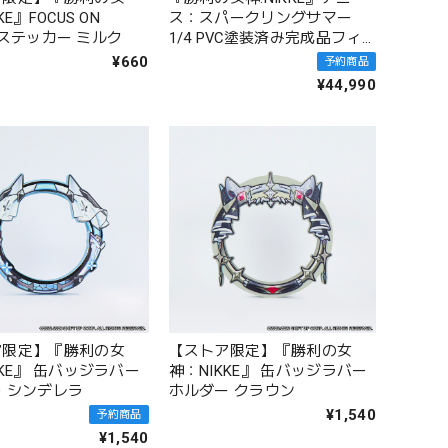
KE』FOCUS ON
ス：スパークリングサマー
!! ステッカー ミルク
1/4 PVC塗装済み完成品フィ
ギュア
¥660
予約商品
¥44,990
ア限定】『勝利の女
【ストア限定】『勝利の女
KKE』 缶バッジラバー
神：NIKKE』 缶バッジラバー
 シンデレラ
ホルダー クラウン
¥1,540
予約商品
¥1,540