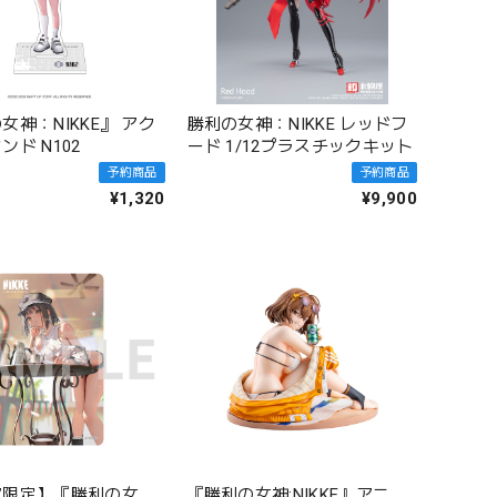
女神：NIKKE』 アク
勝利の女神：NIKKE レッドフ
ンド N102
ード 1/12プラスチックキット
予約商品
予約商品
¥1,320
¥9,900
ア限定】『勝利の女
『勝利の女神:NIKKE』アニ