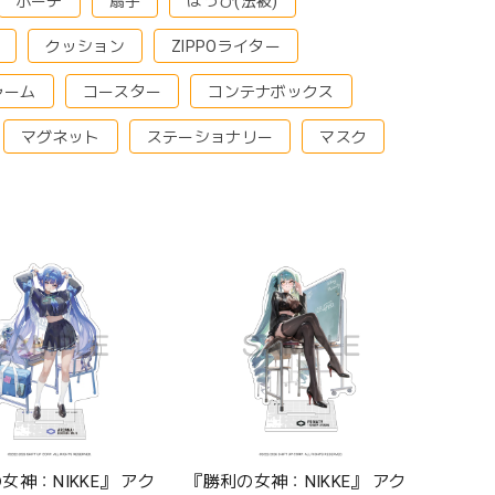
ポーチ
扇子
はっぴ(法被)
クッション
ZIPPOライター
ャーム
コースター
コンテナボックス
マグネット
ステーショナリー
マスク
女神：NIKKE』 アク
『勝利の女神：NIKKE』 アク