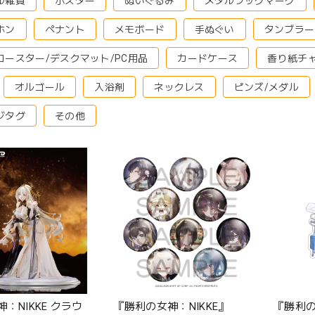
ル雑貨
ポスター
ぬいぐるみ
メタルブックマーク
ホン
ペナント
メモボード
手ぬぐい
タンブラー
コースター/デスクマット/PC用品
カードケース
香り紙チ
オルゴール
入浴剤
ネックレス
ピンズ/メダル
ジタグ
その他
：NIKKE クラウ
『勝利の女神：NIKKE』
『勝利の