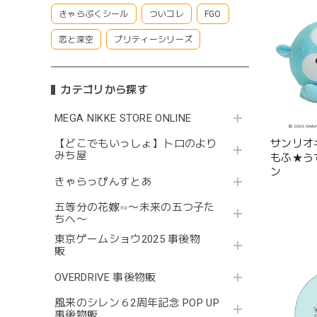
きゃらぷくシール
ついコレ
FGO
恋と深空
プリティーシリーズ
カテゴリから探す
MEGA NIKKE STORE ONLINE
サンリオ
【どこでもいっしょ】トロのより
みち屋
もふ★う
ン
きゃらっぴんすとあ
五等分の花嫁∽〜未来の五つ子た
ちへ〜
東京ゲームショウ2025 事後物
販
OVERDRIVE 事後物販
風来のシレン６2周年記念 POP UP
事後物販