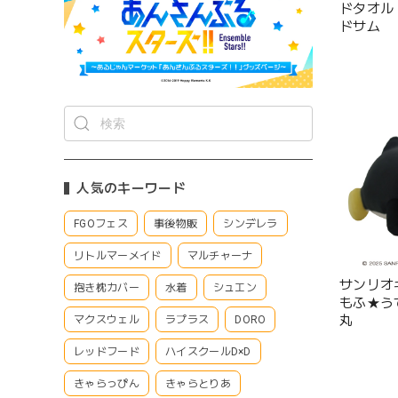
ドタオル 
ドサム
人気のキーワード
FGOフェス
事後物販
シンデレラ
リトルマーメイド
マルチャーナ
サンリオ
抱き枕カバー
水着
シュエン
もふ★う
丸
マクスウェル
ラプラス
DORO
レッドフード
ハイスクールD×D
きゃらっぴん
きゃらとりあ