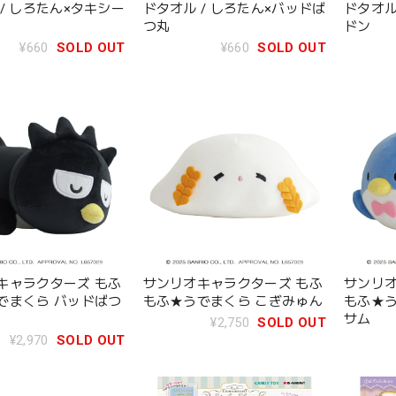
/ しろたん×タキシー
ドタオル / しろたん×バッドば
ドタオル
つ丸
ドン
¥660
SOLD OUT
¥660
SOLD OUT
キャラクターズ もふ
サンリオキャラクターズ もふ
サンリオ
でまくら バッドばつ
もふ★うでまくら こぎみゅん
もふ★う
サム
¥2,750
SOLD OUT
¥2,970
SOLD OUT