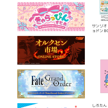
サンリオ
ョドン B
しろたん 