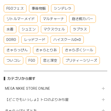
FGOフェス
事後物販
シンデレラ
リトルマーメイド
マルチャーナ
抱き枕カバー
水着
シュエン
マクスウェル
ラプラス
DORO
レッドフード
ハイスクールD×D
きゃらっぴん
きゃらとりあ
きゃらぷくシール
ついコレ
FGO
恋と深空
プリティーシリーズ
カテゴリから探す
MEGA NIKKE STORE ONLINE
【どこでもいっしょ】トロのよりみち屋
きゃらっぴんすとあ