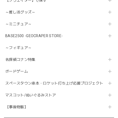
【クリエイター】で探す
～推し活グッズ～
～ミニチュア～
BASE2500 -GEOCRAPER STORE-
～フィギュア～
名探偵コナン特集
ボードゲーム
スペースタウン串本・ロケット打ち上げ応援プロジェクト
マスコット/ぬいぐるみストア
【事後物販】