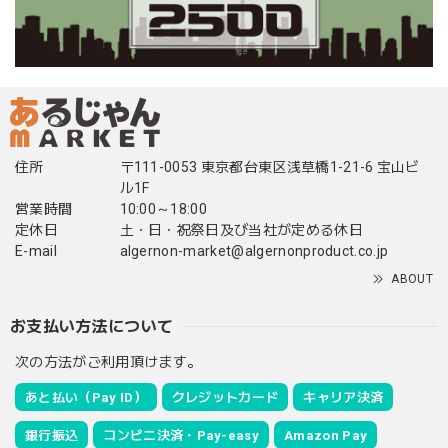
住所
〒111-0053 東京都台東区浅草橋1-21-6 宝山ビ
ル1F
営業時間
10:00～18:00
定休日
土・日・祝祭日及び当社が定める休日
E-mail
algernon-market@algernonproduct.co.jp
ABOUT
お支払い方法について
次の方法がご利用頂けます。
あと払い（Pay ID）
クレジットカード
キャリア決済
銀行振込
コンビニ決済・Pay-easy
Amazon Pay