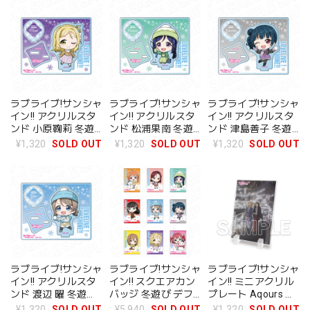
ラブライブ!サンシャ
ラブライブ!サンシャ
ラブライブ!サンシャ
イン!! アクリルスタ
イン!! アクリルスタ
イン!! アクリルスタ
ンド 小原鞠莉 冬遊
ンド 松浦果南 冬遊
ンド 津島善子 冬遊
び デフォルメ ver
び デフォルメ ver
び デフォルメ ver
¥1,320
SOLD OUT
¥1,320
SOLD OUT
¥1,320
SOLD OUT
ラブライブ!サンシャ
ラブライブ!サンシャ
ラブライブ!サンシャ
イン!! アクリルスタ
イン!! スクエアカン
イン!! ミニアクリル
ンド 渡辺 曜 冬遊び
バッジ 冬遊び デフ
プレート Aqours ダ
デフォルメ ver
ォルメ ver BOX 全9
イヤ&鞠莉[2]
¥1,320
SOLD OUT
¥5,940
SOLD OUT
¥1,320
SOLD OUT