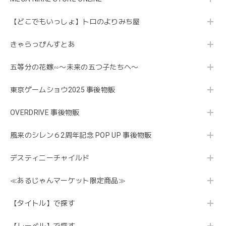
【どこでもいっしょ】トロのよりみち屋
きゃらっぴんすとあ
五等分の花嫁∽〜未来の五つ子たちへ〜
東京ゲームショウ2025 事後物販
OVERDRIVE 事後物販
風来のシレン６2周年記念 POP UP 事後物販
デスティニーチャイルド
≪あるじゃんマーケット限定商品≫
【タイトル】で探す