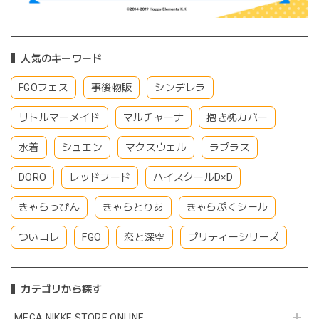
人気のキーワード
FGOフェス
事後物販
シンデレラ
リトルマーメイド
マルチャーナ
抱き枕カバー
水着
シュエン
マクスウェル
ラプラス
DORO
レッドフード
ハイスクールD×D
きゃらっぴん
きゃらとりあ
きゃらぷくシール
ついコレ
FGO
恋と深空
プリティーシリーズ
カテゴリから探す
MEGA NIKKE STORE ONLINE