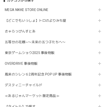
カテゴリから探す
MEGA NIKKE STORE ONLINE
【どこでもいっしょ】トロのよりみち屋
きゃらっぴんすとあ
五等分の花嫁∽〜未来の五つ子たちへ〜
東京ゲームショウ2025 事後物販
OVERDRIVE 事後物販
風来のシレン６2周年記念 POP UP 事後物販
デスティニーチャイルド
≪あるじゃんマーケット限定商品≫
【タイトル】で探す