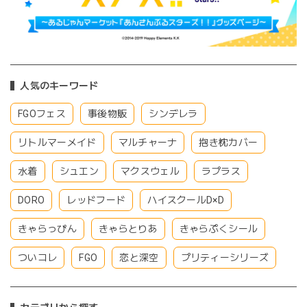
人気のキーワード
FGOフェス
事後物販
シンデレラ
リトルマーメイド
マルチャーナ
抱き枕カバー
水着
シュエン
マクスウェル
ラプラス
DORO
レッドフード
ハイスクールD×D
きゃらっぴん
きゃらとりあ
きゃらぷくシール
ついコレ
FGO
恋と深空
プリティーシリーズ