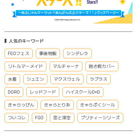
人気のキーワード
FGOフェス
事後物販
シンデレラ
リトルマーメイド
マルチャーナ
抱き枕カバー
水着
シュエン
マクスウェル
ラプラス
DORO
レッドフード
ハイスクールD×D
きゃらっぴん
きゃらとりあ
きゃらぷくシール
ついコレ
FGO
恋と深空
プリティーシリーズ