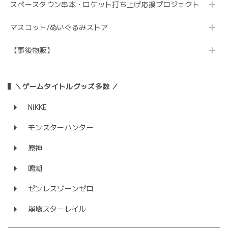
スペースタウン串本・ロケット打ち上げ応援プロジェクト
マスコット/ぬいぐるみストア
【事後物販】
＼ゲームタイトルグッズ多数 ／
NIKKE
モンスターハンター
原神
鳴潮
ゼンレスゾーンゼロ
崩壊スターレイル