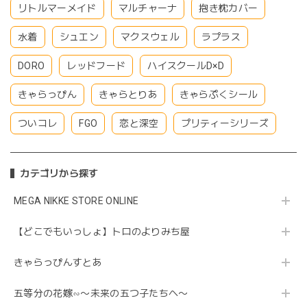
リトルマーメイド
マルチャーナ
抱き枕カバー
水着
シュエン
マクスウェル
ラプラス
DORO
レッドフード
ハイスクールD×D
きゃらっぴん
きゃらとりあ
きゃらぷくシール
ついコレ
FGO
恋と深空
プリティーシリーズ
カテゴリから探す
MEGA NIKKE STORE ONLINE
【どこでもいっしょ】トロのよりみち屋
きゃらっぴんすとあ
五等分の花嫁∽〜未来の五つ子たちへ〜