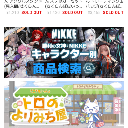
ん アクリルスタンド
ん ステッカーセット
ん トレーディング缶
(悪入間/さくらんぼ
(さくらんぼほいっ
バッジ(さくらんぼ
ほいっぷ)
ぷ)
ほいっぷ) BOX
¥1,210
SOLD OUT
¥1,430
SOLD OUT
¥3,465
SOLD OUT