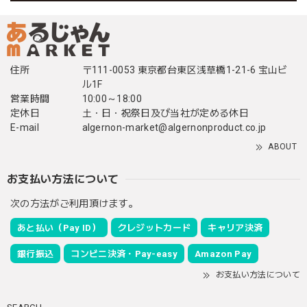
住所
〒111-0053 東京都台東区浅草橋1-21-6 宝山ビ
ル1F
営業時間
10:00～18:00
定休日
土・日・祝祭日及び当社が定める休日
E-mail
algernon-market@algernonproduct.co.jp
ABOUT
お支払い方法について
次の方法がご利用頂けます。
あと払い（Pay ID）
クレジットカード
キャリア決済
銀行振込
コンビニ決済・Pay-easy
Amazon Pay
お支払い方法について