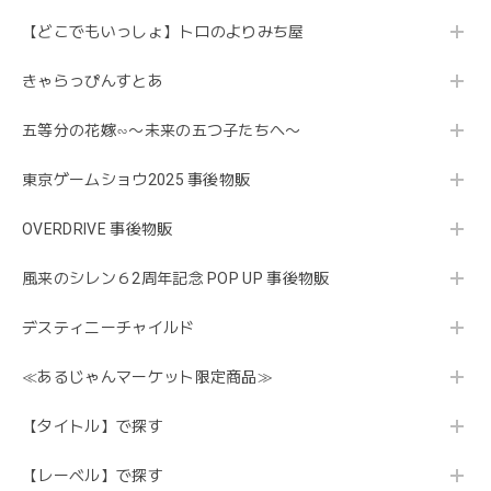
【どこでもいっしょ】トロのよりみち屋
きゃらっぴんすとあ
五等分の花嫁∽〜未来の五つ子たちへ〜
東京ゲームショウ2025 事後物販
OVERDRIVE 事後物販
風来のシレン６2周年記念 POP UP 事後物販
デスティニーチャイルド
≪あるじゃんマーケット限定商品≫
【タイトル】で探す
【レーベル】で探す