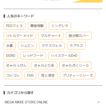
人気のキーワード
FGOフェス
事後物販
シンデレラ
リトルマーメイド
マルチャーナ
抱き枕カバー
水着
シュエン
マクスウェル
ラプラス
DORO
レッドフード
ハイスクールD×D
きゃらっぴん
きゃらとりあ
きゃらぷくシール
ついコレ
FGO
恋と深空
プリティーシリーズ
カテゴリから探す
MEGA NIKKE STORE ONLINE