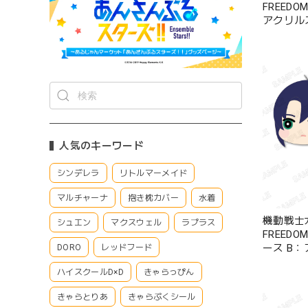
FREED
アクリル
ン・ザラ
人気のキーワード
シンデレラ
リトルマーメイド
マルチャーナ
抱き枕カバー
水着
機動戦士ガ
シュエン
マクスウェル
ラプラス
FREED
ース B
DORO
レッドフード
ハイスクールD×D
きゃらっぴん
きゃらとりあ
きゃらぷくシール