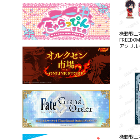
機動戦士ガ
FREED
アクリルキ
8種
機動戦士ガ