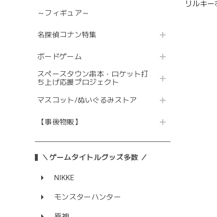
リルキー
～フィギュア～
カ
名探偵コナン特集
ボードゲーム
スペースタウン串本・ロケット打
ち上げ応援プロジェクト
マスコット/ぬいぐるみストア
【事後物販】
＼ゲームタイトルグッズ多数 ／
NIKKE
モンスターハンター
原神