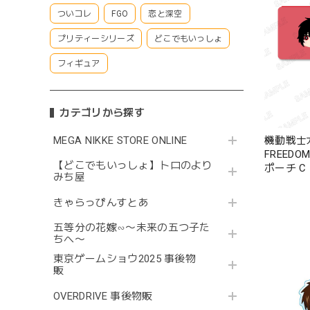
ついコレ
FGO
恋と深空
プリティーシリーズ
どこでもいっしょ
フィギュア
カテゴリから探す
MEGA NIKKE STORE ONLINE
機動戦士ガ
FREED
【どこでもいっしょ】トロのより
ポーチ 
みち屋
きゃらっぴんすとあ
五等分の花嫁∽〜未来の五つ子た
ちへ〜
東京ゲームショウ2025 事後物
販
OVERDRIVE 事後物販