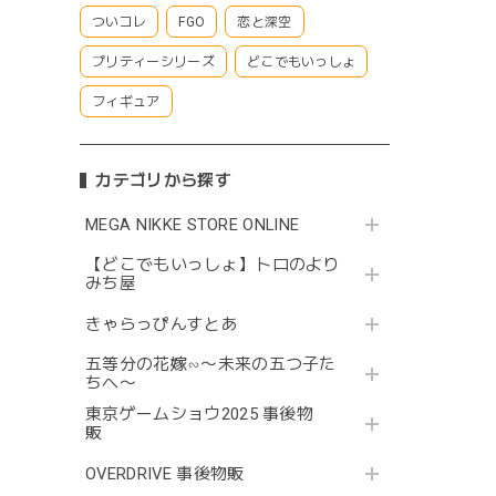
ついコレ
FGO
恋と深空
プリティーシリーズ
どこでもいっしょ
フィギュア
カテゴリから探す
MEGA NIKKE STORE ONLINE
【どこでもいっしょ】トロのより
みち屋
きゃらっぴんすとあ
五等分の花嫁∽〜未来の五つ子た
ちへ〜
東京ゲームショウ2025 事後物
販
OVERDRIVE 事後物販