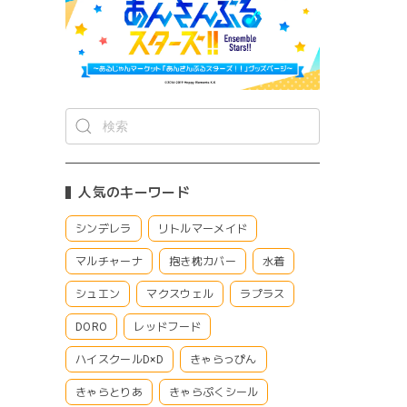
人気のキーワード
シンデレラ
リトルマーメイド
マルチャーナ
抱き枕カバー
水着
シュエン
マクスウェル
ラプラス
DORO
レッドフード
ハイスクールD×D
きゃらっぴん
きゃらとりあ
きゃらぷくシール