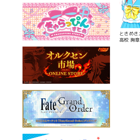
ときめき
高校 胸