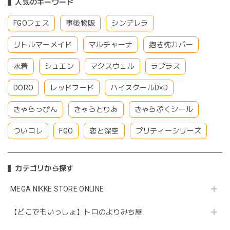
人気のキーワード
FGOフェス
事後物販
シンデレラ
リトルマーメイド
マルチャーナ
抱き枕カバー
水着
シュエン
マクスウェル
ラプラス
DORO
レッドフード
ハイスクールD×D
きゃらっぴん
きゃらとりあ
きゃらぷくシール
ついコレ
FGO
恋と深空
プリティーシリーズ
カテゴリから探す
MEGA NIKKE STORE ONLINE
【どこでもいっしょ】トロのよりみち屋