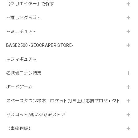
【クリエイター】で探す
～推し活グッズ～
～ミニチュア～
BASE2500 -GEOCRAPER STORE-
～フィギュア～
名探偵コナン特集
ボードゲーム
スペースタウン串本・ロケット打ち上げ応援プロジェクト
マスコット/ぬいぐるみストア
【事後物販】