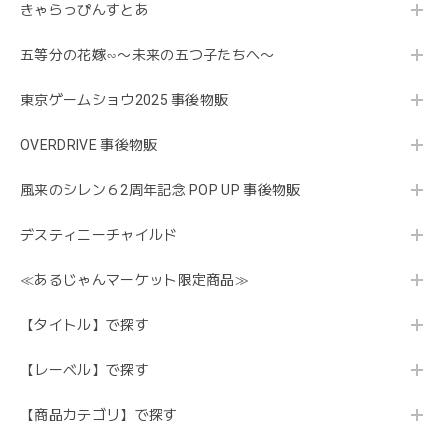
きゃらっぴんすとあ
五等分の花嫁∽〜未来の五つ子たちへ〜
東京ゲームショウ2025 事後物販
OVERDRIVE 事後物販
風来のシレン６2周年記念 POP UP 事後物販
デスティニーチャイルド
≪あるじゃんマーケット限定商品≫
【タイトル】で探す
【レーベル】で探す
【商品カテゴリ】で探す