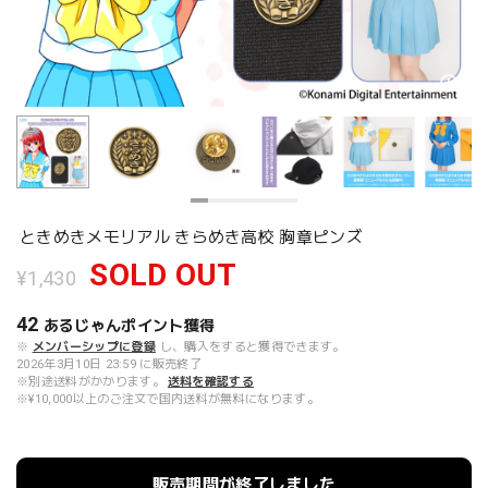
ときめきメモリアル きらめき高校 胸章ピンズ
SOLD OUT
¥1,430
42
あるじゃんポイント
獲得
※
メンバーシップに登録
し、購入をすると獲得できます。
2026年3月10日 23:59 に販売終了
※別途送料がかかります。
送料を確認する
※¥10,000以上のご注文で国内送料が無料になります。
販売期間が終了しました