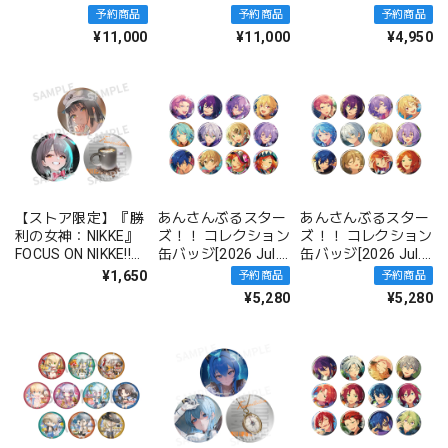
サー/BBドバイ
ー/オベロン〔不機
サマストver. フェス
予約商品
予約商品
予約商品
嫌サマー・オベロ
セット
¥11,000
¥11,000
¥4,950
ン〕
【ストア限定】『勝
あんさんぶるスター
あんさんぶるスター
利の女神：NIKKE』
ズ！！ コレクション
ズ！！ コレクション
FOCUS ON NIKKE!!
缶バッジ[2026 Jul.]
缶バッジ[2026 Jul.]
缶バッジセット ミル
-Idol Side- BOX 全
-Casual Side- BOX
¥1,650
予約商品
予約商品
ク
12種
全12種
¥5,280
¥5,280