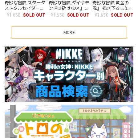
奇妙な冒険 スターダ
奇妙な冒険 ダイヤモ
奇妙な冒険 黄金の
ストクルセイダー
ンドは砕けない』 描
風』 描き下ろし缶バ
ス』 描き下ろし缶バ
き下ろし缶バッジセ
ッジセット
¥1,650
SOLD OUT
¥1,650
SOLD OUT
¥1,650
SOLD OUT
ッジセット
ット【AM2026】
【AM2026】
【AM2026】
MORE