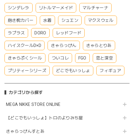
シンデレラ
リトルマーメイド
マルチャーナ
抱き枕カバー
水着
シュエン
マクスウェル
ラプラス
DORO
レッドフード
ハイスクールD×D
きゃらっぴん
きゃらとりあ
きゃらぷくシール
ついコレ
FGO
恋と深空
プリティーシリーズ
どこでもいっしょ
フィギュア
カテゴリから探す
MEGA NIKKE STORE ONLINE
【どこでもいっしょ】トロのよりみち屋
きゃらっぴんすとあ