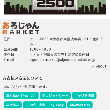
住所
〒111-0053 東京都台東区浅草橋1-21-6 宝山ビ
ル1F
営業時間
10:00～18:00
定休日
土・日・祝祭日及び当社が定める休日
E-mail
algernon-market@algernonproduct.co.jp
ABOUT
お支払い方法について
次の方法がご利用頂けます。
あと払い（Pay ID）
クレジットカード
キャリア決済
銀行振込
コンビニ決済・Pay-easy
Amazon Pay