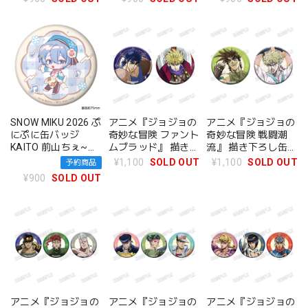
SNOW MIKU 2026 ぷ
アニメ『ジョジョの
アニメ『ジョジョの
にぷに缶バッジ
奇妙な冒険 ファント
奇妙な冒険 戦闘潮
KAITO 前山ちぇ~
ムブラッド』 描き下
流』 描き下ろし缶バ
ver.
ろし缶バッジセット
ッジセット
¥1,100
SOLD OUT
¥1,100
SOLD OUT
予約商品
【AM2026】
【AM2026】
¥900
SOLD OUT
アニメ『ジョジョの
アニメ『ジョジョの
アニメ『ジョジョの