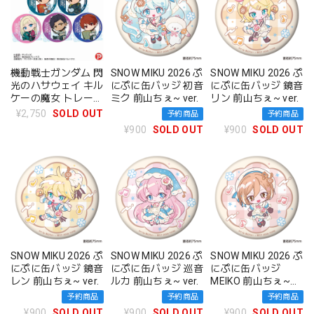
機動戦士ガンダム 閃
SNOW MIKU 2026 ぷ
SNOW MIKU 2026 ぷ
光のハサウェイ キル
にぷに缶バッジ 初音
にぷに缶バッジ 鏡音
ケーの魔女 トレーデ
ミク 前山ちぇ~ ver.
リン 前山ちぇ~ ver.
ィング缶バッジ ぎゅ
¥2,750
SOLD OUT
予約商品
予約商品
ぎゅっと BOX
¥900
SOLD OUT
¥900
SOLD OUT
SNOW MIKU 2026 ぷ
SNOW MIKU 2026 ぷ
SNOW MIKU 2026 ぷ
にぷに缶バッジ 鏡音
にぷに缶バッジ 巡音
にぷに缶バッジ
レン 前山ちぇ~ ver.
ルカ 前山ちぇ~ ver.
MEIKO 前山ちぇ~
ver.
予約商品
予約商品
予約商品
¥900
SOLD OUT
¥900
SOLD OUT
¥900
SOLD OUT