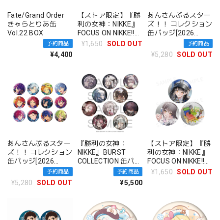
Fate/Grand Order
【ストア限定】『勝
あんさんぶるスター
きゃらとりあ缶
利の女神：NIKKE』
ズ！！ コレクション
Vol.22 BOX
FOCUS ON NIKKE!!
缶バッジ[2026
缶バッジセット ヘル
Jun.]-Casual Side-
¥1,650
SOLD OUT
予約商品
予約商品
ム
BOX 全12種
¥4,400
¥5,280
SOLD OUT
あんさんぶるスター
『勝利の女神：
【ストア限定】『勝
ズ！！ コレクション
NIKKE』BURST
利の女神：NIKKE』
缶バッジ[2026
COLLECTION 缶バッ
FOCUS ON NIKKE!!
Jun.]-Idol Side- BOX
ジ Vol.8 BOX 全10種
缶バッジセット ディ
¥1,650
SOLD OUT
予約商品
予約商品
全12種
ーゼル
¥5,280
SOLD OUT
¥5,500