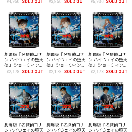
缶ミラー (本ポスタ
缶ミラー (場面写)
アンブレラマーカー
¥4,950
SOLD OUT
¥3,850
SOLD OUT
¥6,930
SOLD OUT
ー) BOX
BOX
BOX
劇場版『名探偵コナ
劇場版『名探偵コナ
劇場版『名探偵コナ
ン ハイウェイの堕天
ン ハイウェイの堕天
ン ハイウェイの堕天
使』 ショーウィンド
使』 ショーウィンド
使』 ショーウィンド
ウ風アクリルスタン
ウ風アクリルスタン
ウ風アクリルスタン
¥2,178
SOLD OUT
¥2,178
SOLD OUT
¥2,178
SOLD OUT
ド 江戸川コナン
ド 灰原哀
ド 萩原千速
劇場版『名探偵コナ
劇場版『名探偵コナ
劇場版『名探偵コナ
ン ハイウェイの堕天
ン ハイウェイの堕天
ン ハイウェイの堕天