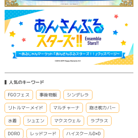
人気のキーワード
FGOフェス
事後物販
シンデレラ
リトルマーメイド
マルチャーナ
抱き枕カバー
水着
シュエン
マクスウェル
ラプラス
DORO
レッドフード
ハイスクールD×D