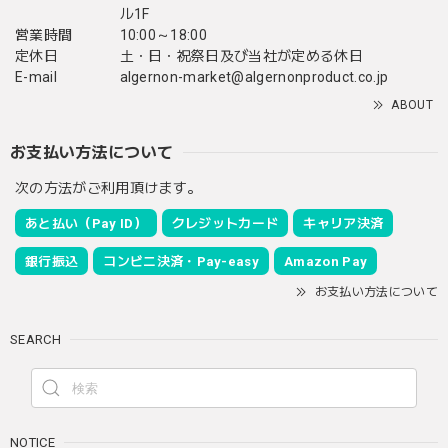
ル1F
営業時間
10:00～18:00
定休日
土・日・祝祭日及び当社が定める休日
E-mail
algernon-market@algernonproduct.co.jp
ABOUT
お支払い方法について
次の方法がご利用頂けます。
あと払い（Pay ID）
クレジットカード
キャリア決済
銀行振込
コンビニ決済・Pay-easy
Amazon Pay
お支払い方法について
SEARCH
NOTICE