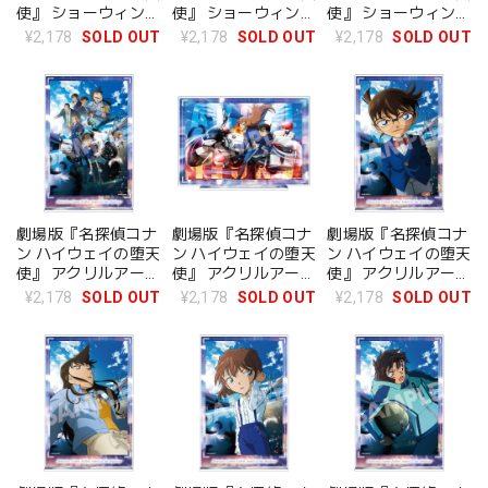
使』 ショーウィンド
使』 ショーウィンド
使』 ショーウィンド
ウ風アクリルスタン
ウ風アクリルスタン
ウ風アクリルスタン
¥2,178
SOLD OUT
¥2,178
SOLD OUT
¥2,178
SOLD OUT
ド 横溝重悟
ド 萩原研二
ド 松田陣平
劇場版『名探偵コナ
劇場版『名探偵コナ
劇場版『名探偵コナ
ン ハイウェイの堕天
ン ハイウェイの堕天
ン ハイウェイの堕天
使』 アクリルアート
使』 アクリルアート
使』 アクリルアート
スタンド メインビジ
スタンド ANGELビ
スタンド 江戸川コナ
¥2,178
SOLD OUT
¥2,178
SOLD OUT
¥2,178
SOLD OUT
ュアル
ジュアル
ン