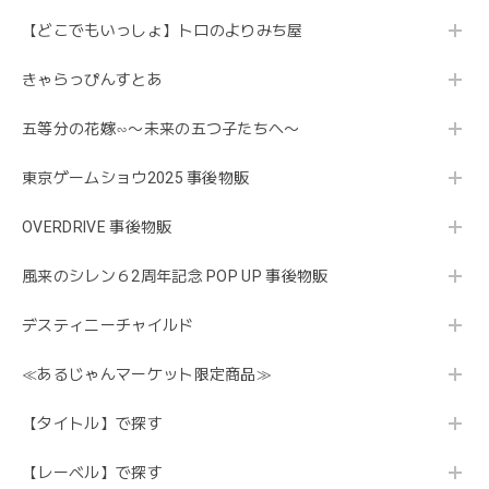
【どこでもいっしょ】トロのよりみち屋
きゃらっぴんすとあ
五等分の花嫁∽〜未来の五つ子たちへ〜
東京ゲームショウ2025 事後物販
OVERDRIVE 事後物販
風来のシレン６2周年記念 POP UP 事後物販
デスティニーチャイルド
≪あるじゃんマーケット限定商品≫
【タイトル】で探す
【レーベル】で探す