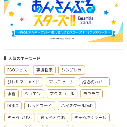
人気のキーワード
FGOフェス
事後物販
シンデレラ
リトルマーメイド
マルチャーナ
抱き枕カバー
水着
シュエン
マクスウェル
ラプラス
DORO
レッドフード
ハイスクールD×D
きゃらっぴん
きゃらとりあ
きゃらぷくシール