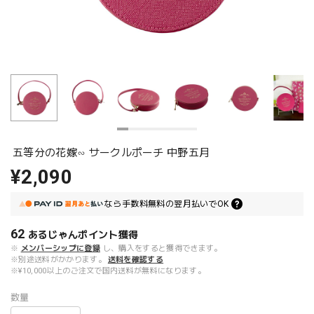
五等分の花嫁∽ サークルポーチ 中野五月
¥2,090
なら
手数料無料の
翌月払いでOK
62
あるじゃんポイント
獲得
※
メンバーシップに登録
し、購入をすると獲得できます。
※別途送料がかかります。
送料を確認する
※¥10,000以上のご注文で国内送料が無料になります。
数量