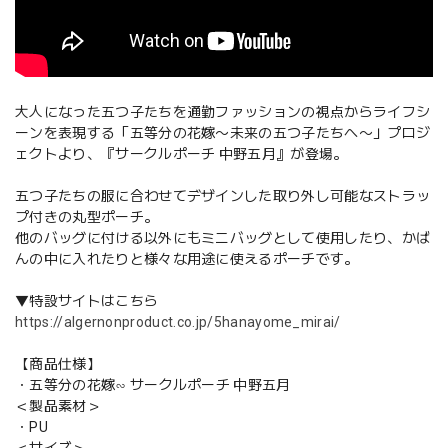
大人になった五つ子たちを通勤ファッションの視点からライフシ
ーンを表現する「五等分の花嫁〜未来の五つ子たちへ〜」プロジ
ェクトより、『サークルポーチ 中野五月』が登場。
五つ子たちの服に合わせてデザインした取り外し可能なストラッ
プ付きの丸型ポーチ。
他のバッグに付ける以外にもミニバッグとして使用したり、かば
んの中に入れたりと様々な用途に使えるポーチです。
▼特設サイトはこちら
https://algernonproduct.co.jp/5hanayome_mirai/
【商品仕様】
・五等分の花嫁∽ サークルポーチ 中野五月
＜製品素材＞
・PU
＜サイズ＞