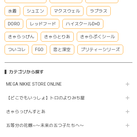
水着
シュエン
マクスウェル
ラプラス
DORO
レッドフード
ハイスクールD×D
きゃらっぴん
きゃらとりあ
きゃらぷくシール
ついコレ
FGO
恋と深空
プリティーシリーズ
カテゴリから探す
MEGA NIKKE STORE ONLINE
【どこでもいっしょ】トロのよりみち屋
きゃらっぴんすとあ
五等分の花嫁∽〜未来の五つ子たちへ〜