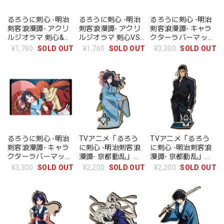
るろうに剣心 -明治
るろうに剣心 -明治
るろうに剣心 -明治
剣客浪漫譚- アクリ
剣客浪漫譚- アクリ
剣客浪漫譚- キャラ
ルジオラマ 剣心&薫
ルジオラマ 剣心VS
クターラバーマット
&左之助
蒼紫
緋村剣心&斎藤一
¥1,760
SOLD OUT
¥1,760
SOLD OUT
¥3,300
SOLD OUT
るろうに剣心 -明治
TVアニメ「るろう
TVアニメ「るろう
剣客浪漫譚- キャラ
に剣心 -明治剣客浪
に剣心 -明治剣客浪
クターラバーマット
漫譚- 京都動乱」
漫譚- 京都動乱」
緋村剣心&神谷薫
MOKUスタ 神谷薫
MOKUスタ 斎藤一
¥3,300
SOLD OUT
¥2,200
SOLD OUT
¥2,200
SOLD OUT