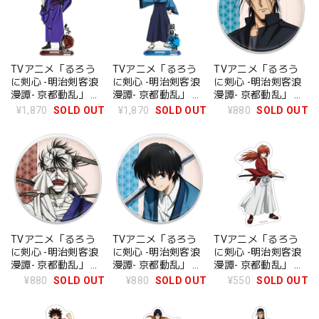
TVアニメ「るろう
TVアニメ「るろう
TVアニメ「るろう
に剣心 -明治剣客浪
に剣心 -明治剣客浪
に剣心 -明治剣客浪
漫譚- 京都動乱」 ア
漫譚- 京都動乱」 ア
漫譚- 京都動乱」 ア
クリルキャラスタン
クリルキャラスタン
クリルコースター 斎
¥1,870
SOLD OUT
¥1,870
SOLD OUT
¥880
SOLD OUT
ド 志々雄真実
ド 瀬田宗次郎
藤一
TVアニメ「るろう
TVアニメ「るろう
TVアニメ「るろう
に剣心 -明治剣客浪
に剣心 -明治剣客浪
に剣心 -明治剣客浪
漫譚- 京都動乱」 ア
漫譚- 京都動乱」 ア
漫譚- 京都動乱」 ダ
クリルコースター
クリルコースター 瀬
イカットステッカー
¥880
SOLD OUT
¥880
SOLD OUT
¥550
SOLD OUT
志々雄真実
田宗次郎
緋村剣心