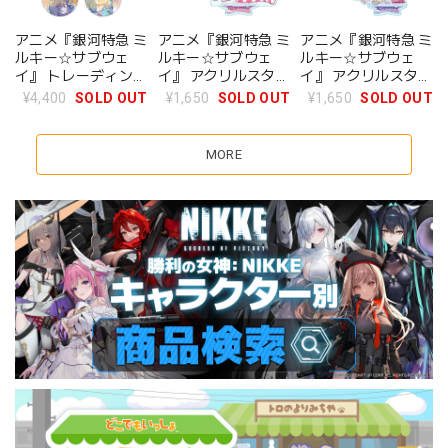
アニメ『銀河特急 ミ
アニメ『銀河特急 ミ
アニメ『銀河特急 ミ
ルキー☆サブウェ
ルキー☆サブウェ
ルキー☆サブウェ
イ』 トレーディング
イ』 アクリルスタン
イ』 アクリルスタン
缶バッジ パジャマパ
ド チハル(パジャマ
ド マキナ(パジャマ
¥4,400
SOLD OUT
¥1,650
SOLD OUT
¥1,650
SOLD OUT
ーティー BOX
パーティー)
パーティー)
MORE