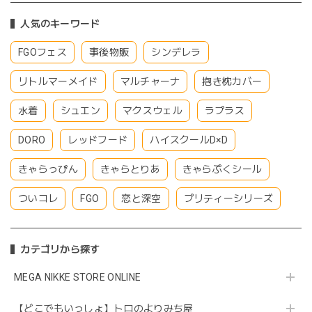
人気のキーワード
FGOフェス
事後物販
シンデレラ
リトルマーメイド
マルチャーナ
抱き枕カバー
水着
シュエン
マクスウェル
ラプラス
DORO
レッドフード
ハイスクールD×D
きゃらっぴん
きゃらとりあ
きゃらぷくシール
ついコレ
FGO
恋と深空
プリティーシリーズ
カテゴリから探す
MEGA NIKKE STORE ONLINE
【どこでもいっしょ】トロのよりみち屋