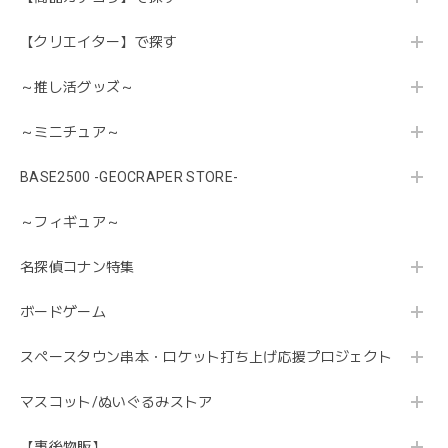
【クリエイター】で探す
～推し活グッズ～
～ミニチュア～
BASE2500 -GEOCRAPER STORE-
～フィギュア～
名探偵コナン特集
ボードゲーム
スペースタウン串本・ロケット打ち上げ応援プロジェクト
マスコット/ぬいぐるみストア
【事後物販】