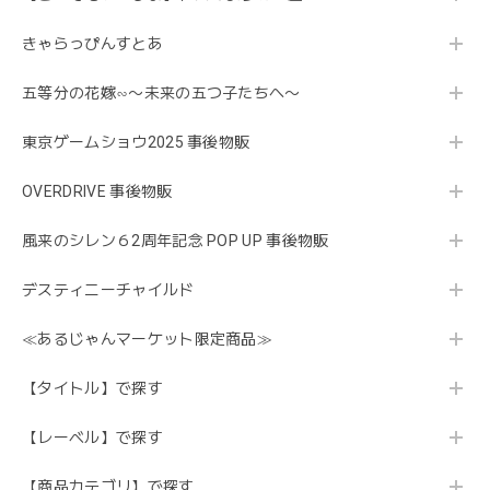
きゃらっぴんすとあ
五等分の花嫁∽〜未来の五つ子たちへ〜
東京ゲームショウ2025 事後物販
OVERDRIVE 事後物販
風来のシレン６2周年記念 POP UP 事後物販
デスティニーチャイルド
≪あるじゃんマーケット限定商品≫
【タイトル】で探す
【レーベル】で探す
【商品カテゴリ】で探す