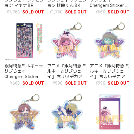
ョン マキナ BR
ョン 排除くん BK
Cherigem Sticker 描
き起こし第1弾
¥1,760
SOLD OUT
¥1,760
SOLD OUT
¥660
SOLD OUT
銀河特急ミルキー☆
アニメ『銀河特急 ミ
アニメ『銀河特急 ミ
サブウェイ
ルキー☆サブウェ
ルキー☆サブウェ
Cherigem Sticker 描
イ』 ちょいデカアク
イ』 ちょいデカアク
き起こし第2弾
リルキーホルダー チ
リルキーホルダー マ
¥660
SOLD OUT
¥990
SOLD OUT
¥990
SOLD OUT
ハル(パジャマパー
キナ(パジャマパー
ティー)
ティー)