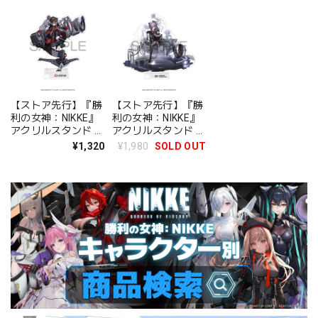
【ストア先行】『勝
【ストア先行】『勝
利の女神：NIKKE』
利の女神：NIKKE』
アクリルスタンド ア
アクリルスタンド リ
ビスタ
バーレリオ - ドリー
¥1,320
¥1,980
SOLD OUT
ミングレイク