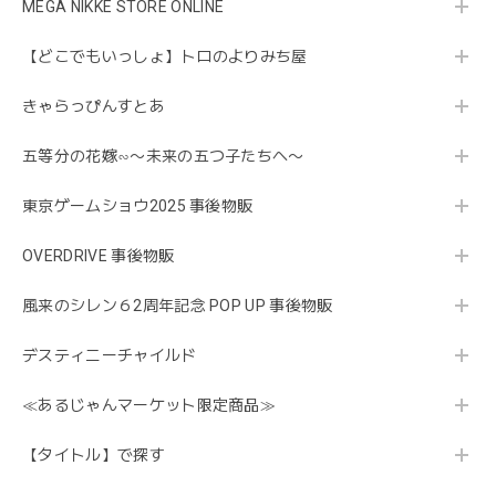
MEGA NIKKE STORE ONLINE
【どこでもいっしょ】トロのよりみち屋
きゃらっぴんすとあ
五等分の花嫁∽〜未来の五つ子たちへ〜
東京ゲームショウ2025 事後物販
OVERDRIVE 事後物販
風来のシレン６2周年記念 POP UP 事後物販
デスティニーチャイルド
≪あるじゃんマーケット限定商品≫
【タイトル】で探す