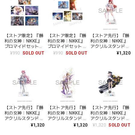
【ストア限定】『勝
【ストア限定】『勝
【ストア先行】『勝
利の女神：NIKKE』
利の女神：NIKKE』
利の女神：NIKKE』
ブロマイドセット
ブロマイドセット カ
アクリルスタンド ラ
3.5周年
ウンターズ
ピ：レッドフード -
¥990
SOLD OUT
¥990
SOLD OUT
¥1,320
OVERSPEC ver.
シャインライト
【ストア先行】『勝
【ストア先行】『勝
【ストア先行】『勝
利の女神：NIKKE』
利の女神：NIKKE』
利の女神：NIKKE』
アクリルスタンド ド
アクリルスタンド ア
アクリルスタンド ネ
ロシー - ルナーライ
ニス：スター - スタ
オン：ビジョン・ア
¥1,320
¥1,320
¥1,320
SOLD OUT
ト
ーライト
イ