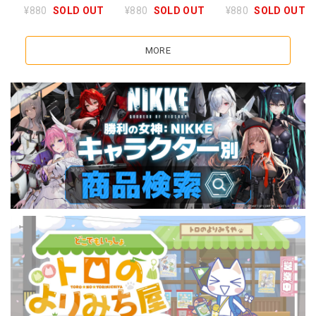
ンド D 夜鷹純
ンド E 三家田涼佳
ンド F 鹿本すず
¥880
SOLD OUT
¥880
SOLD OUT
¥880
SOLD OUT
MORE