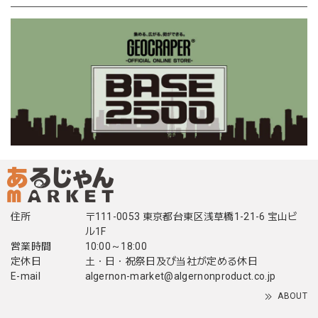
住所
〒111-0053 東京都台東区浅草橋1-21-6 宝山ビ
ル1F
営業時間
10:00～18:00
定休日
土・日・祝祭日及び当社が定める休日
E-mail
algernon-market@algernonproduct.co.jp
ABOUT