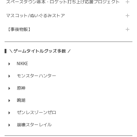
スペースタウン串本・ロケット打ち上げ応援プロジェクト
マスコット/ぬいぐるみストア
【事後物販】
＼ゲームタイトルグッズ多数 ／
NIKKE
モンスターハンター
原神
鳴潮
ゼンレスゾーンゼロ
崩壊スターレイル