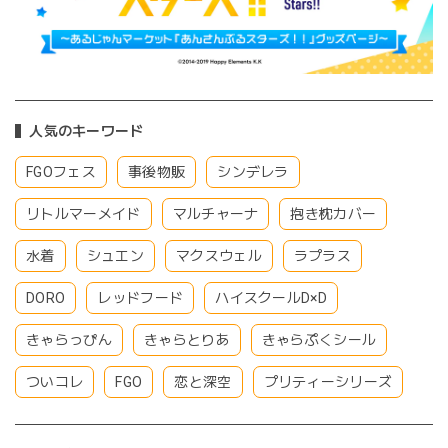
人気のキーワード
FGOフェス
事後物販
シンデレラ
リトルマーメイド
マルチャーナ
抱き枕カバー
水着
シュエン
マクスウェル
ラプラス
DORO
レッドフード
ハイスクールD×D
きゃらっぴん
きゃらとりあ
きゃらぷくシール
ついコレ
FGO
恋と深空
プリティーシリーズ