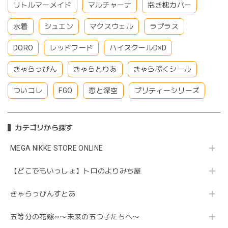
リトルマーメイド
マルチャーナ
抱き枕カバー
水着
シュエン
マクスウェル
ラプラス
DORO
レッドフード
ハイスクールD×D
きゃらっぴん
きゃらとりあ
きゃらぷくシール
ついコレ
FGO
恋と深空
プリティーシリーズ
カテゴリから探す
MEGA NIKKE STORE ONLINE
【どこでもいっしょ】トロのよりみち屋
きゃらっぴんすとあ
五等分の花嫁∽〜未来の五つ子たちへ〜