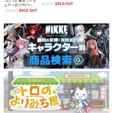
ゴロっと満足フィギ
¥6,600
SOLD OUT
ュア〜おつやパーテ
ィーだゾ〜 BOX
¥6,600
SOLD OUT