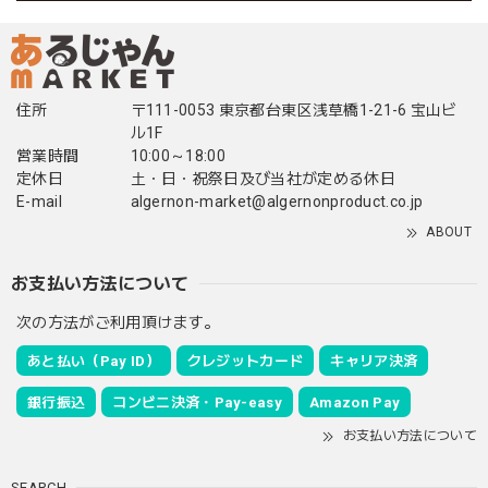
住所
〒111-0053 東京都台東区浅草橋1-21-6 宝山ビ
ル1F
営業時間
10:00～18:00
定休日
土・日・祝祭日及び当社が定める休日
E-mail
algernon-market@algernonproduct.co.jp
ABOUT
お支払い方法について
次の方法がご利用頂けます。
あと払い（Pay ID）
クレジットカード
キャリア決済
銀行振込
コンビニ決済・Pay-easy
Amazon Pay
お支払い方法について
SEARCH