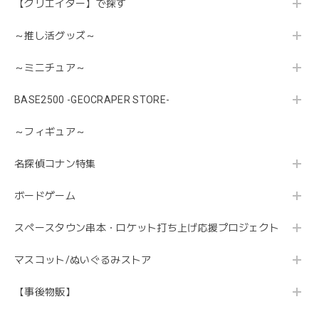
【クリエイター】で探す
～推し活グッズ～
～ミニチュア～
BASE2500 -GEOCRAPER STORE-
～フィギュア～
名探偵コナン特集
ボードゲーム
スペースタウン串本・ロケット打ち上げ応援プロジェクト
マスコット/ぬいぐるみストア
【事後物販】