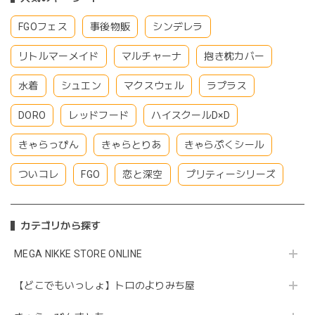
FGOフェス
事後物販
シンデレラ
リトルマーメイド
マルチャーナ
抱き枕カバー
水着
シュエン
マクスウェル
ラプラス
DORO
レッドフード
ハイスクールD×D
きゃらっぴん
きゃらとりあ
きゃらぷくシール
ついコレ
FGO
恋と深空
プリティーシリーズ
カテゴリから探す
MEGA NIKKE STORE ONLINE
【どこでもいっしょ】トロのよりみち屋