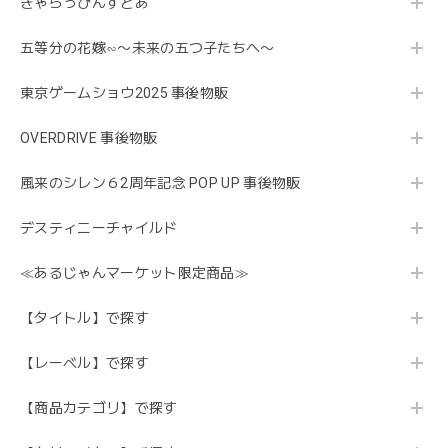
きゃらっぴんすとあ
五等分の花嫁∽〜未来の五つ子たちへ〜
東京ゲームショウ2025 事後物販
OVERDRIVE 事後物販
風来のシレン６2周年記念 POP UP 事後物販
デスティニーチャイルド
≪あるじゃんマーケット限定商品≫
【タイトル】で探す
【レーベル】で探す
【商品カテゴリ】で探す