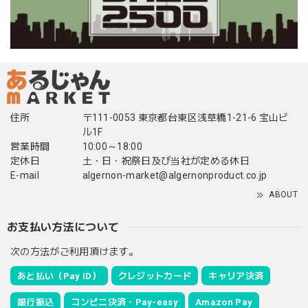
住所
〒111-0053 東京都台東区浅草橋1-21-6 宝山ビ
ル1F
営業時間
10:00～18:00
定休日
土・日・祝祭日及び当社が定める休日
E-mail
algernon-market@algernonproduct.co.jp
ABOUT
お支払い方法について
次の方法がご利用頂けます。
あと払い（Pay ID）
クレジットカード
キャリア決済
銀行振込
コンビニ決済・Pay-easy
Amazon Pay