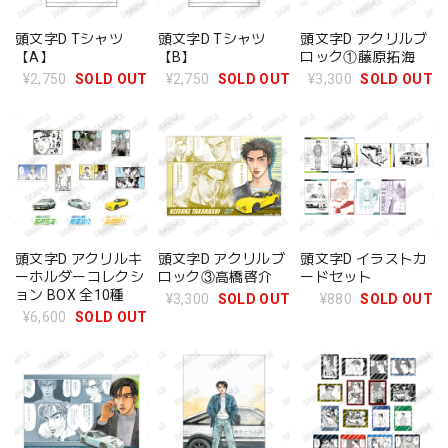
頭文字D Tシャツ
頭文字D Tシャツ
頭文字D アクリルブ
【A】
【B】
ロック①藤原拓海
¥2,750
SOLD OUT
¥2,750
SOLD OUT
¥3,300
SOLD OUT
頭文字D アクリルキ
頭文字D アクリルブ
頭文字D イラストカ
ーホルダーコレクシ
ロック③高橋啓介
ードセット
ョン BOX 全10種
¥3,300
SOLD OUT
¥880
SOLD OUT
¥6,600
SOLD OUT