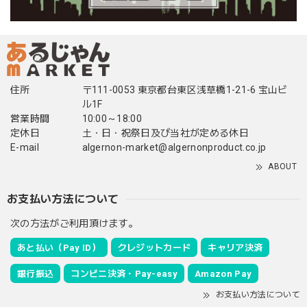
住所
〒111-0053 東京都台東区浅草橋1-21-6 宝山ビ
ル1F
営業時間
10:00～18:00
定休日
土・日・祝祭日及び当社が定める休日
E-mail
algernon-market@algernonproduct.co.jp
ABOUT
お支払い方法について
次の方法がご利用頂けます。
あと払い（Pay ID）
クレジットカード
キャリア決済
銀行振込
コンビニ決済・Pay-easy
Amazon Pay
お支払い方法について