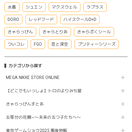
水着
シュエン
マクスウェル
ラプラス
DORO
レッドフード
ハイスクールD×D
きゃらっぴん
きゃらとりあ
きゃらぷくシール
ついコレ
FGO
恋と深空
プリティーシリーズ
カテゴリから探す
MEGA NIKKE STORE ONLINE
【どこでもいっしょ】トロのよりみち屋
きゃらっぴんすとあ
五等分の花嫁∽〜未来の五つ子たちへ〜
東京ゲームショウ2025 事後物販