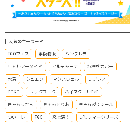
人気のキーワード
FGOフェス
事後物販
シンデレラ
リトルマーメイド
マルチャーナ
抱き枕カバー
水着
シュエン
マクスウェル
ラプラス
DORO
レッドフード
ハイスクールD×D
きゃらっぴん
きゃらとりあ
きゃらぷくシール
ついコレ
FGO
恋と深空
プリティーシリーズ