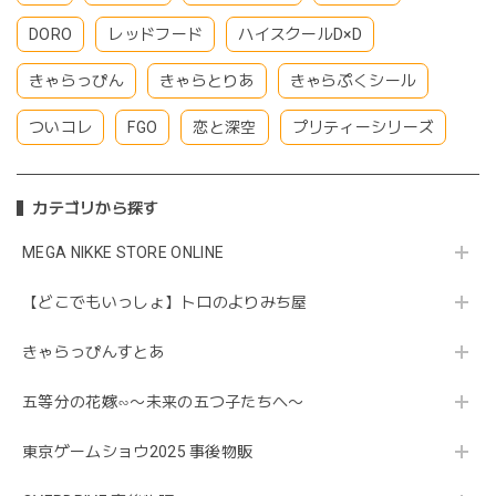
DORO
レッドフード
ハイスクールD×D
きゃらっぴん
きゃらとりあ
きゃらぷくシール
ついコレ
FGO
恋と深空
プリティーシリーズ
カテゴリから探す
MEGA NIKKE STORE ONLINE
【どこでもいっしょ】トロのよりみち屋
きゃらっぴんすとあ
五等分の花嫁∽〜未来の五つ子たちへ〜
東京ゲームショウ2025 事後物販