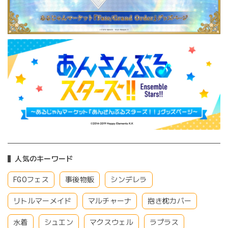
人気のキーワード
FGOフェス
事後物販
シンデレラ
リトルマーメイド
マルチャーナ
抱き枕カバー
水着
シュエン
マクスウェル
ラプラス