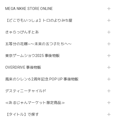
MEGA NIKKE STORE ONLINE
【どこでもいっしょ】トロのよりみち屋
きゃらっぴんすとあ
五等分の花嫁∽〜未来の五つ子たちへ〜
東京ゲームショウ2025 事後物販
OVERDRIVE 事後物販
風来のシレン６2周年記念 POP UP 事後物販
デスティニーチャイルド
≪あるじゃんマーケット限定商品≫
【タイトル】で探す