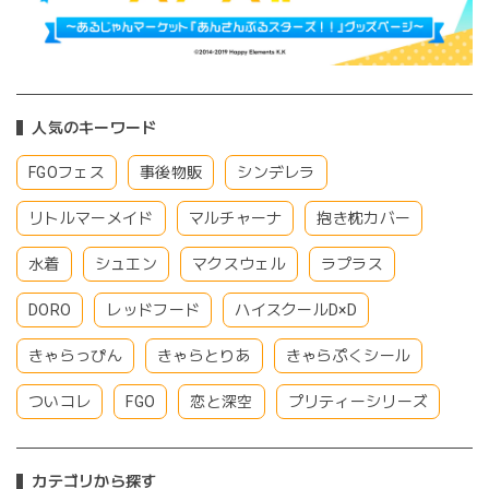
人気のキーワード
FGOフェス
事後物販
シンデレラ
リトルマーメイド
マルチャーナ
抱き枕カバー
水着
シュエン
マクスウェル
ラプラス
DORO
レッドフード
ハイスクールD×D
きゃらっぴん
きゃらとりあ
きゃらぷくシール
ついコレ
FGO
恋と深空
プリティーシリーズ
カテゴリから探す