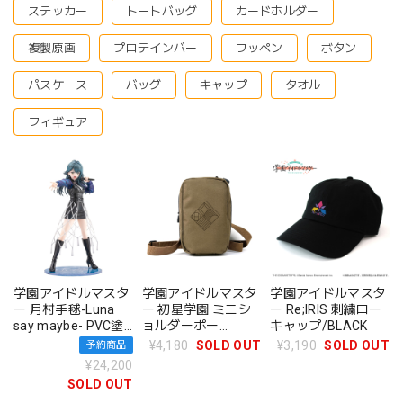
ステッカー
トートバッグ
カードホルダー
複製原画
プロテインバー
ワッペン
ボタン
パスケース
バッグ
キャップ
タオル
フィギュア
学園アイドルマスタ
学園アイドルマスタ
学園アイドルマスタ
ー 月村手毬-Luna
ー 初星学園 ミニシ
ー Re;IRIS 刺繍ロー
say maybe- PVC塗
ョルダーポー
キャップ/BLACK
装済み完成品
チ/SAND KHAKI
¥4,180
SOLD OUT
¥3,190
SOLD OUT
予約商品
¥24,200
SOLD OUT