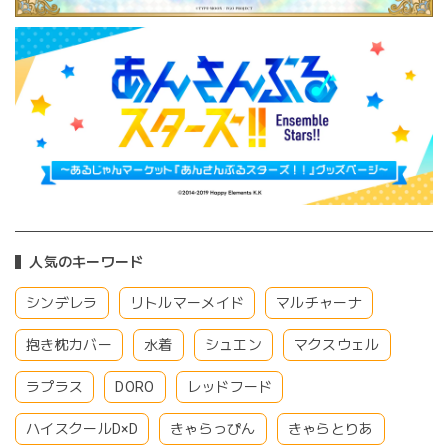
人気のキーワード
シンデレラ
リトルマーメイド
マルチャーナ
抱き枕カバー
水着
シュエン
マクスウェル
ラプラス
DORO
レッドフード
ハイスクールD×D
きゃらっぴん
きゃらとりあ