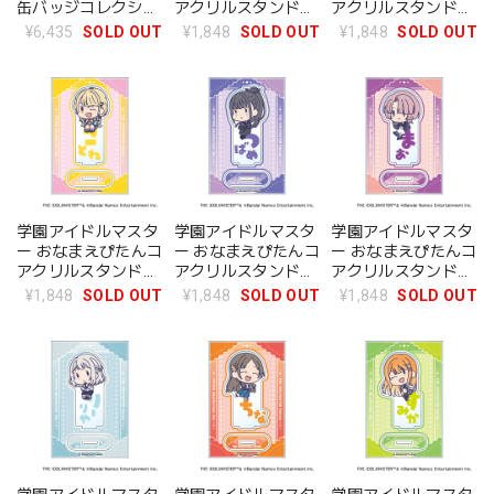
缶バッジコレクショ
アクリルスタンド
アクリルスタンド
ン BOX 全13種
A：花海咲季
B：月村手毬
¥6,435
SOLD OUT
¥1,848
SOLD OUT
¥1,848
SOLD OUT
学園アイドルマスタ
学園アイドルマスタ
学園アイドルマスタ
ー おなまえぴたんコ
ー おなまえぴたんコ
ー おなまえぴたんコ
アクリルスタンド
アクリルスタンド
アクリルスタンド
C：藤田ことね
D：雨夜 燕
E：有村麻央
¥1,848
SOLD OUT
¥1,848
SOLD OUT
¥1,848
SOLD OUT