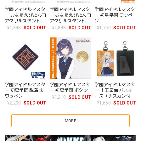
学園アイドルマスタ
学園アイドルマスタ
学園アイドルマスタ
ー おなまえぴたんコ
ー おなまえぴたんコ
ー 初星学園 ワッペ
アクリルスタンド
アクリルスタンド
ン
L：花海佑芽
M：姫崎莉波
¥1,848
SOLD OUT
¥1,848
SOLD OUT
¥1,760
SOLD OUT
学園アイドルマスタ
学園アイドルマスタ
学園アイドルマスタ
ー 初星学園 脱着式
ー 初星学園 ボタン
ー 十王星南 パスケ
ワッペン
ース（ナスカン付
¥1,210
SOLD OUT
き）
¥2,200
SOLD OUT
¥1,650
SOLD OUT
MORE