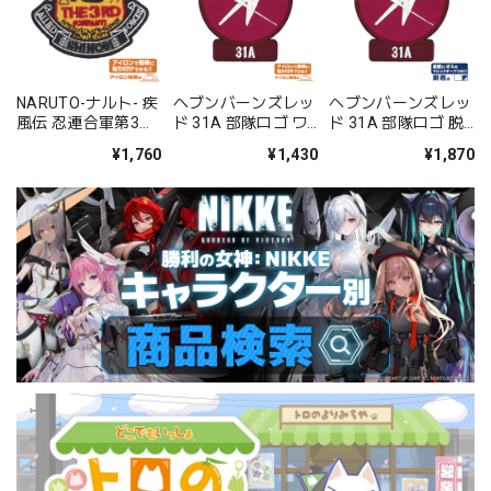
NARUTO-ナルト- 疾
ヘブンバーンズレッ
ヘブンバーンズレッ
風伝 忍連合軍第3部
ド 31A 部隊ロゴ ワ
ド 31A 部隊ロゴ 脱
隊ワッペン
ッペン
着式ワッペン
¥1,760
¥1,430
¥1,870