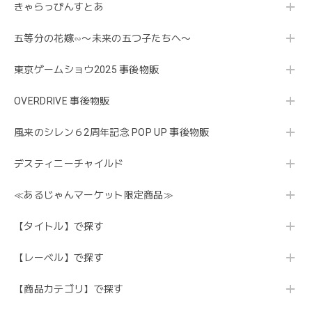
きゃらっぴんすとあ
五等分の花嫁∽〜未来の五つ子たちへ〜
東京ゲームショウ2025 事後物販
OVERDRIVE 事後物販
風来のシレン６2周年記念 POP UP 事後物販
デスティニーチャイルド
≪あるじゃんマーケット限定商品≫
【タイトル】で探す
【レーベル】で探す
【商品カテゴリ】で探す