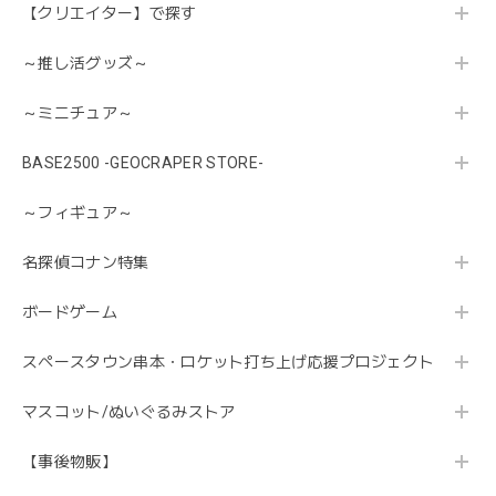
【クリエイター】で探す
～推し活グッズ～
～ミニチュア～
BASE2500 -GEOCRAPER STORE-
～フィギュア～
名探偵コナン特集
ボードゲーム
スペースタウン串本・ロケット打ち上げ応援プロジェクト
マスコット/ぬいぐるみストア
【事後物販】