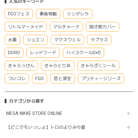
人気のキーワード
FGOフェス
事後物販
シンデレラ
リトルマーメイド
マルチャーナ
抱き枕カバー
水着
シュエン
マクスウェル
ラプラス
DORO
レッドフード
ハイスクールD×D
きゃらっぴん
きゃらとりあ
きゃらぷくシール
ついコレ
FGO
恋と深空
プリティーシリーズ
カテゴリから探す
MEGA NIKKE STORE ONLINE
【どこでもいっしょ】トロのよりみち屋