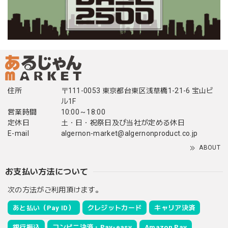
住所
〒111-0053 東京都台東区浅草橋1-21-6 宝山ビ
ル1F
営業時間
10:00～18:00
定休日
土・日・祝祭日及び当社が定める休日
E-mail
algernon-market@algernonproduct.co.jp
ABOUT
お支払い方法について
次の方法がご利用頂けます。
あと払い（Pay ID）
クレジットカード
キャリア決済
銀行振込
コンビニ決済・Pay-easy
Amazon Pay