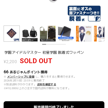
学園アイドルマスター 初星学園 脱着式ワッペン
SOLD OUT
¥2,200
66
あるじゃんポイント
獲得
※
メンバーシップに登録
し、購入をすると獲得できます。
2026年2月10日 23:59 に販売終了
※別途送料がかかります。
送料を確認する
※¥10,000以上のご注文で国内送料が無料になります。
販売期間が終了しました