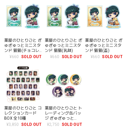
薬屋のひとりごと ぎ
薬屋のひとりごと ぎ
薬屋のひとりごと ぎ
ゅぎゅっとミニスタ
ゅぎゅっとミニスタ
ゅぎゅっとミニスタ
ンド 猫猫(チョコレ
ンド 猫猫(乳鉢)
ンド 猫猫(盃)
ート)
¥660
SOLD OUT
¥660
SOLD OUT
¥660
SOLD OUT
薬屋のひとりごと コ
薬屋のひとりごと ト
レクションカード
レーディング缶バッ
BOX 全10種
ジ ぎゅぎゅっと
BOX 全5種
¥3,850
SOLD OUT
¥2,750
SOLD OUT