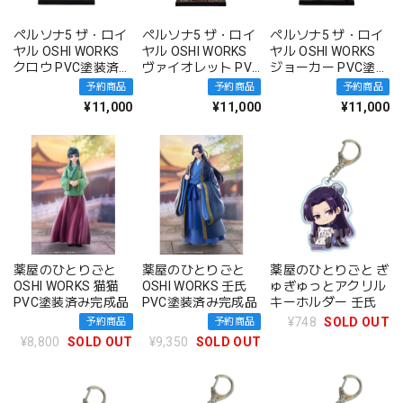
ペルソナ5 ザ・ロイ
ペルソナ5 ザ・ロイ
ペルソナ5 ザ・ロイ
ヤル OSHI WORKS
ヤル OSHI WORKS
ヤル OSHI WORKS
クロウ PVC塗装済み
ヴァイオレット PVC
ジョーカー PVC塗装
完成品
塗装済み完成品
済み完成品
予約商品
予約商品
予約商品
¥11,000
¥11,000
¥11,000
薬屋のひとりごと
薬屋のひとりごと
薬屋のひとりごと ぎ
OSHI WORKS 猫猫
OSHI WORKS 壬氏
ゅぎゅっとアクリル
PVC塗装済み完成品
PVC塗装済み完成品
キーホルダー 壬氏
¥748
SOLD OUT
予約商品
予約商品
¥8,800
SOLD OUT
¥9,350
SOLD OUT