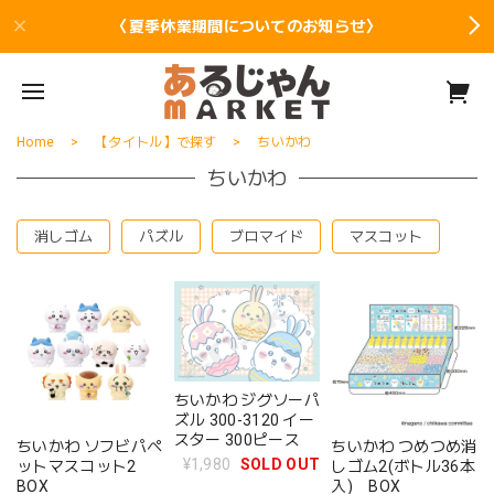
〈夏季休業期間についてのお知らせ〉
Home
【タイトル】で探す
ちいかわ
ちいかわ
消しゴム
パズル
ブロマイド
マスコット
ちいかわ ジグソーパ
ズル 300-3120 イー
スター 300ピース
ちいかわ ソフビパペ
ちいかわ つめつめ消
¥1,980
SOLD OUT
ットマスコット2
しゴム2(ボトル36本
BOX
入) BOX