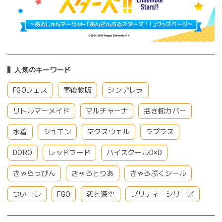
人気のキーワード
FGOフェス
事後物販
シンデレラ
リトルマーメイド
マルチャーナ
抱き枕カバー
水着
シュエン
マクスウェル
ラプラス
DORO
レッドフード
ハイスクールD×D
きゃらっぴん
きゃらとりあ
きゃらぷくシール
ついコレ
FGO
恋と深空
プリティーシリーズ