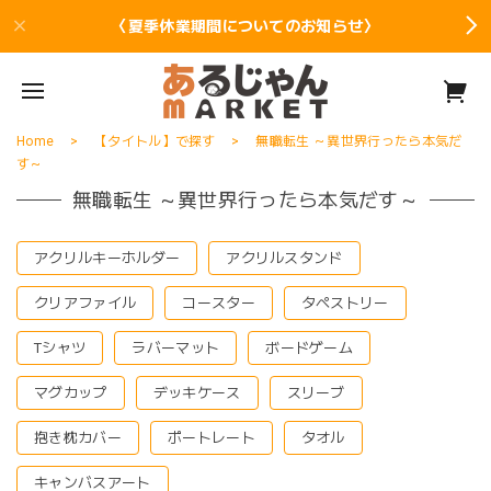
〈夏季休業期間についてのお知らせ〉
Home
【タイトル】で探す
無職転生 ～異世界行ったら本気だ
す～
無職転生 ～異世界行ったら本気だす～
アクリルキーホルダー
アクリルスタンド
クリアファイル
コースター
タペストリー
Tシャツ
ラバーマット
ボードゲーム
マグカップ
デッキケース
スリーブ
抱き枕カバー
ポートレート
タオル
キャンバスアート