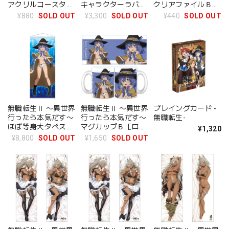
アクリルコースター
キャラクターラバー
クリアファイルＢ
Ｃ［エリス・ボレア
マット［ロキシー・
【描き下ろし】
¥880
SOLD OUT
¥3,300
SOLD OUT
¥440
SOLD OUT
ス・グレイラット］
ミグルディア］【描
【描き下ろし】
き下ろし】
無職転生Ⅱ 〜異世界
無職転生Ⅱ 〜異世界
プレイングカード -
行ったら本気だす〜
行ったら本気だす〜
無職転生-
ほぼ等身大タペスト
マグカップＢ［ロキ
¥1,320
リー［ロキシー・ミ
シー・ミグルディ
¥8,800
SOLD OUT
¥1,650
SOLD OUT
グルディア］【描き
ア］【描き下ろし】
下ろし】