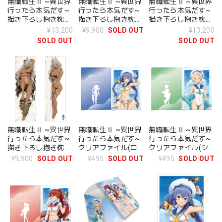
無職転生Ⅱ ~異世界
無職転生Ⅱ ~異世界
無職転生Ⅱ ~異世界
行ったら本気だす~
行ったら本気だす~
行ったら本気だす~
描き下ろし抱き枕カ
描き下ろし抱き枕カ
描き下ろし抱き枕カ
バー(ギレーヌ/メイ
バー(ギレーヌ/メイ
バー(ギレー
¥13,200
¥9,900
SOLD OUT
¥13,200
ド服)2WAYトリコッ
ド服)スムース
ヌ)2WAYトリコット
SOLD OUT
SOLD OUT
ト
無職転生Ⅱ ~異世界
無職転生Ⅱ ~異世界
無職転生Ⅱ ~異世界
行ったら本気だす~
行ったら本気だす~
行ったら本気だす~
描き下ろし抱き枕カ
クリアファイル(ロ
クリアファイル(シ
バー(ギレーヌ)スム
キシー/マリンセー
ルフィエット/マリ
¥9,900
SOLD OUT
¥495
SOLD OUT
¥495
SOLD OUT
ース
ラー水着)
ンセーラー水着)