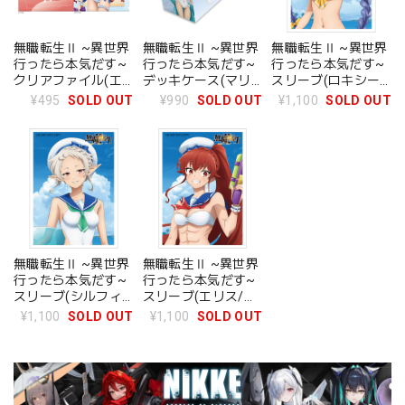
無職転生Ⅱ ~異世界
無職転生Ⅱ ~異世界
無職転生Ⅱ ~異世界
行ったら本気だす~
行ったら本気だす~
行ったら本気だす~
クリアファイル(エ
デッキケース(マリ
スリーブ(ロキシー/
リス/マリンセーラ
ンセーラー水着)
マリンセーラー水
¥495
SOLD OUT
¥990
SOLD OUT
¥1,100
SOLD OUT
ー水着)
着)
無職転生Ⅱ ~異世界
無職転生Ⅱ ~異世界
行ったら本気だす~
行ったら本気だす~
スリーブ(シルフィ
スリーブ(エリス/マ
エット/マリンセー
リンセーラー水着)
¥1,100
SOLD OUT
¥1,100
SOLD OUT
ラー水着)