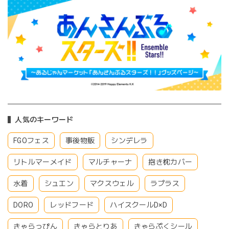
人気のキーワード
FGOフェス
事後物販
シンデレラ
リトルマーメイド
マルチャーナ
抱き枕カバー
水着
シュエン
マクスウェル
ラプラス
DORO
レッドフード
ハイスクールD×D
きゃらっぴん
きゃらとりあ
きゃらぷくシール