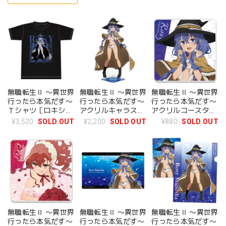
無職転生Ⅱ 〜異世界
無職転生Ⅱ 〜異世界
無職転生Ⅱ 〜異世界
行ったら本気だす〜
行ったら本気だす〜
行ったら本気だす〜
Ｔシャツ［ロキシ
アクリルキャラスタ
アクリルコースター
ー・ミグルディア］
ンド［ロキシー・ミ
Ｂ［ロキシー・ミグ
¥3,520
SOLD OUT
¥2,200
SOLD OUT
¥880
SOLD OUT
【描き下ろし】
グルディア］【描き
ルディア］【描き下
M/L/XLサイズ
下ろし】
ろし】
無職転生Ⅱ 〜異世界
無職転生Ⅱ 〜異世界
無職転生Ⅱ 〜異世界
行ったら本気だす〜
行ったら本気だす〜
行ったら本気だす〜