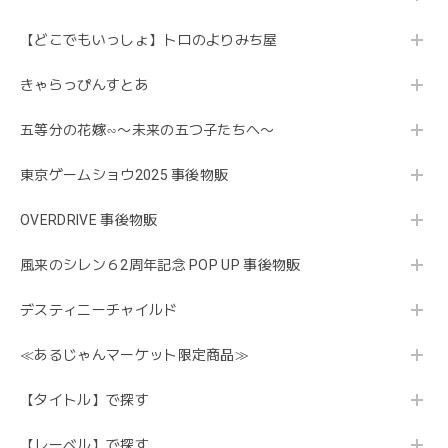
【どこでもいっしょ】トロのよりみち屋
きゃらっぴんすとあ
五等分の花嫁∽〜未来の五つ子たちへ〜
東京ゲームショウ2025 事後物販
OVERDRIVE 事後物販
風来のシレン６2周年記念 POP UP 事後物販
デスティニーチャイルド
≪あるじゃんマーケット限定商品≫
【タイトル】で探す
【レーベル】で探す