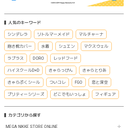
人気のキーワード
シンデレラ
リトルマーメイド
マルチャーナ
抱き枕カバー
水着
シュエン
マクスウェル
ラプラス
DORO
レッドフード
ハイスクールD×D
きゃらっぴん
きゃらとりあ
きゃらぷくシール
ついコレ
FGO
恋と深空
プリティーシリーズ
どこでもいっしょ
フィギュア
カテゴリから探す
MEGA NIKKE STORE ONLINE