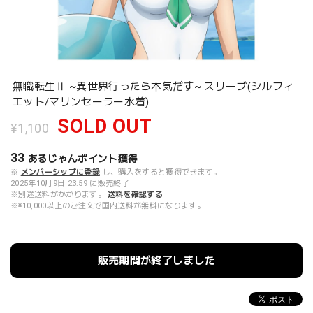
無職転生Ⅱ ~異世界行ったら本気だす~ スリーブ(シルフィ
エット/マリンセーラー水着)
SOLD OUT
¥1,100
33
あるじゃんポイント
獲得
※
メンバーシップに登録
し、購入をすると獲得できます。
2025年10月9日 23:59 に販売終了
※別途送料がかかります。
送料を確認する
※¥10,000以上のご注文で国内送料が無料になります。
販売期間が終了しました