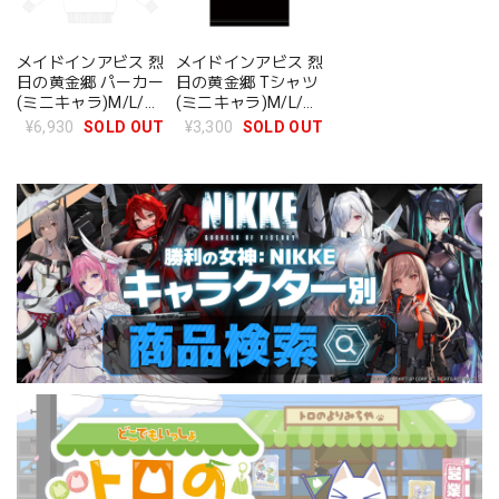
メイドインアビス 烈
メイドインアビス 烈
日の黄金郷 パーカー
日の黄金郷 Tシャツ
(ミニキャラ)M/L/XL
(ミニキャラ)M/L/XL
サイズ
サイズ
¥6,930
SOLD OUT
¥3,300
SOLD OUT