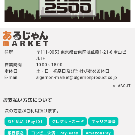
住所
〒111-0053 東京都台東区浅草橋1-21-6 宝山ビ
ル1F
営業時間
10:00～18:00
定休日
土・日・祝祭日及び当社が定める休日
E-mail
algernon-market@algernonproduct.co.jp
ABOUT
お支払い方法について
次の方法がご利用頂けます。
あと払い（Pay ID）
クレジットカード
キャリア決済
銀行振込
コンビニ決済・Pay-easy
Amazon Pay