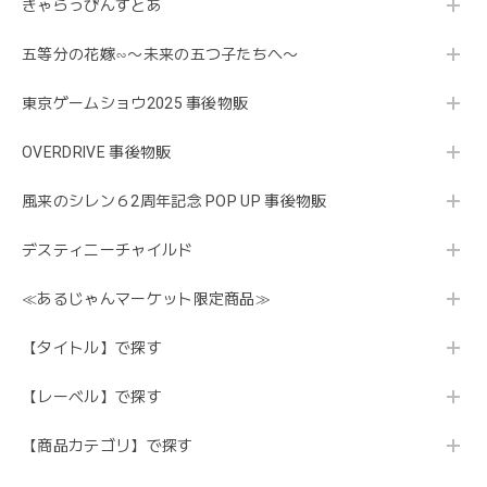
きゃらっぴんすとあ
五等分の花嫁∽〜未来の五つ子たちへ〜
東京ゲームショウ2025 事後物販
OVERDRIVE 事後物販
風来のシレン６2周年記念 POP UP 事後物販
デスティニーチャイルド
≪あるじゃんマーケット限定商品≫
【タイトル】で探す
【レーベル】で探す
【商品カテゴリ】で探す