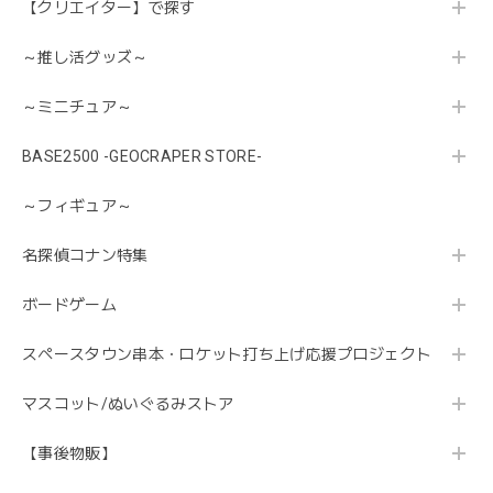
【クリエイター】で探す
～推し活グッズ～
～ミニチュア～
BASE2500 -GEOCRAPER STORE-
～フィギュア～
名探偵コナン特集
ボードゲーム
スペースタウン串本・ロケット打ち上げ応援プロジェクト
マスコット/ぬいぐるみストア
【事後物販】