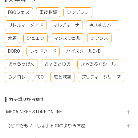
FGOフェス
事後物販
シンデレラ
リトルマーメイド
マルチャーナ
抱き枕カバー
水着
シュエン
マクスウェル
ラプラス
DORO
レッドフード
ハイスクールD×D
きゃらっぴん
きゃらとりあ
きゃらぷくシール
ついコレ
FGO
恋と深空
プリティーシリーズ
カテゴリから探す
MEGA NIKKE STORE ONLINE
【どこでもいっしょ】トロのよりみち屋