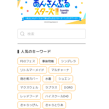
人気のキーワード
FGOフェス
事後物販
シンデレラ
リトルマーメイド
マルチャーナ
抱き枕カバー
水着
シュエン
マクスウェル
ラプラス
DORO
レッドフード
ハイスクールD×D
きゃらっぴん
きゃらとりあ