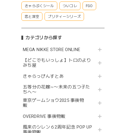
きゃらぷくシール
ついコレ
FGO
恋と深空
プリティーシリーズ
カテゴリから探す
MEGA NIKKE STORE ONLINE
【どこでもいっしょ】トロのより
みち屋
きゃらっぴんすとあ
五等分の花嫁∽〜未来の五つ子た
ちへ〜
東京ゲームショウ2025 事後物
販
OVERDRIVE 事後物販
風来のシレン６2周年記念 POP UP
事後物販