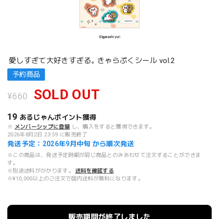
愛しすぎて大好きすぎる｡ きゃらぷくシール vol.2
予約商品
SOLD OUT
¥660
19
あるじゃんポイント
獲得
※
メンバーシップに登録
し、購入をすると獲得できます。
2026年8月2日 23:59 に販売終了
発送予定：2026年9月中旬 から順次発送
※この商品は、発送予定時期が同じ商品とのみあわせて注文することができま
す。
※別途送料がかかります。
送料を確認する
※¥10,000以上のご注文で国内送料が無料になります。
販売期間が終了しました