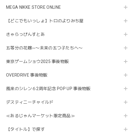
MEGA NIKKE STORE ONLINE
【どこでもいっしょ】トロのよりみち屋
きゃらっぴんすとあ
五等分の花嫁∽〜未来の五つ子たちへ〜
東京ゲームショウ2025 事後物販
OVERDRIVE 事後物販
風来のシレン６2周年記念 POP UP 事後物販
デスティニーチャイルド
≪あるじゃんマーケット限定商品≫
【タイトル】で探す