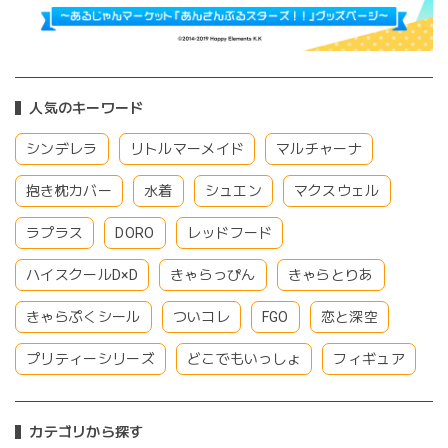
人気のキーワード
シンデレラ
リトルマーメイド
マルチャーナ
抱き枕カバー
水着
シュエン
マクスウェル
ラプラス
DORO
レッドフード
ハイスクールD×D
きゃらっぴん
きゃらとりあ
きゃらぷくシール
ついコレ
FGO
恋と深空
プリティーシリーズ
どこでもいっしょ
フィギュア
カテゴリから探す